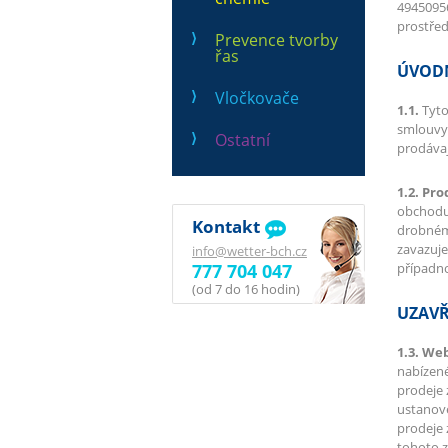
49450956
prostře
Prevence tvorby
řas
ÚVOD
Vločkovače
1.1.
Tyto
smlouvy 
Ostatní
prodáva
1.2. Pro
obchod
Kontakt
drobnému
zavazuje
info@wetter-bch.cz
777 704 047
případn
(od 7 do 16 hodin)
UZAVŘ
1.3. We
nabízené
prodeje 
ustanov
prodeje 
tohoto z