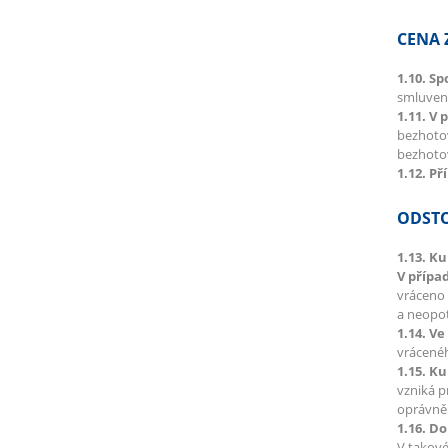
CENA 
1.10. S
smluvené
1.11. V 
bezhotov
bezhotov
1.12. Př
ODSTO
1.13. K
V přípa
vráceno 
a neopot
1.14. V
vrácenéh
1.15. K
vzniká p
oprávněn
1.16. Do
V takové