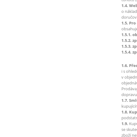
1.4. We
o náklad
doručová
1.5. Pro
obsahuj
1.5.1. 
1.5.2. 
1.5.3. 
1.5.4. 
1.6. Př
i s ohle
v objedn
objednáv
Prodávaj
dopravu)
1.7. Sm
kupující
1.8. Ku
podstat
1.9.
Kupu
se skute
zboží ne