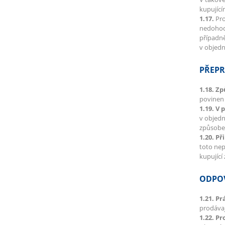
kupujíc
1.17.
Pro
nedohodn
případně
v objedn
PŘEPR
1.18. Z
povinen 
1.19. V 
v objedn
způsobe
1.20. Př
toto nep
kupující
ODPOV
1.21. P
prodávaj
1.22. P