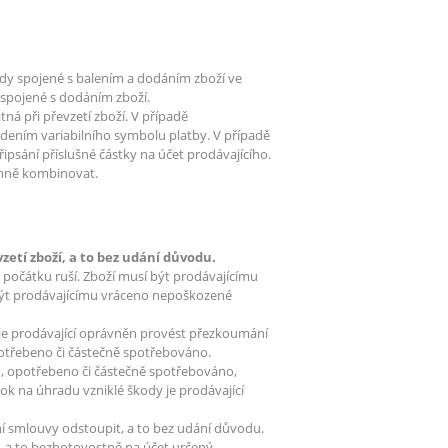
lady spojené s balením a dodáním zboží ve
y spojené s dodáním zboží.
tná při převzetí zboží. V případě
edením variabilního symbolu platby. V případě
ipsání příslušné částky na účet prodávajícího.
emně kombinovat.
zetí zboží, a to bez udání důvodu.
očátku ruší. Zboží musí být prodávajícímu
být prodávajícímu vráceno nepoškozené
je prodávající oprávněn provést přezkoumání
opotřebeno či částečně spotřebováno.
, opotřebeno či částečně spotřebováno,
ok na úhradu vzniklé škody je prodávající
 smlouvy odstoupit, a to bez udání důvodu.
, a to bezhotovostně na účet určený