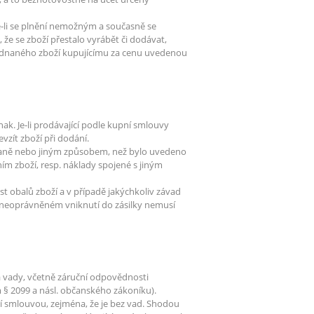
-li se plnění nemožným a současně se
že se zboží přestalo vyrábět či dodávat,
jednaného zboží kupujícímu za cenu uvedenou
nak. Je-li prodávající podle kupní smlouvy
vzít zboží při dodání.
ovaně nebo jiným způsobem, než bylo uvedeno
m zboží, resp. náklady spojené s jiným
t obalů zboží a v případě jakýchkoliv závad
o neoprávněném vniknutí do zásilky nemusí
 vady, včetně záruční odpovědnosti
 § 2099 a násl. občanského zákoníku).
ní smlouvou, zejména, že je bez vad. Shodou