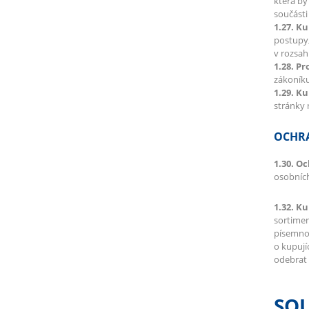
která b
součásti
1.27. K
postupy,
v rozsah
1.28. Pr
zákoník
1.29. K
stránky 
OCHRA
1.30. O
osobních
1.32. Ku
sortimen
písemnou
o kupují
odebrat 
SO