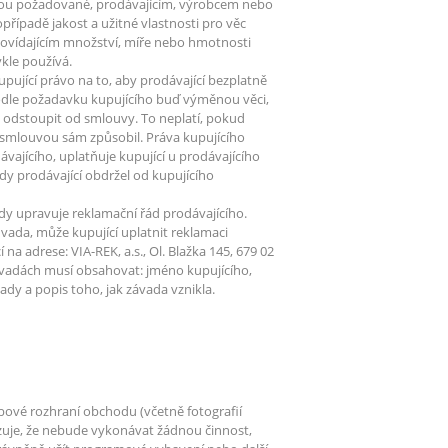
uvou požadované, prodávajícím, výrobcem nebo
ípadě jakost a užitné vlastnosti pro věc
ovídajícím množství, míře nebo hmotnosti
ykle používá.
pující právo na to, aby prodávající bezplatně
podle požadavku kupujícího buď výměnou věci,
o odstoupit od smlouvy. To neplatí, pokud
 smlouvou sám způsobil. Práva kupujícího
vajícího, uplatňuje kupující u prodávajícího
y prodávající obdržel od kupujícího
ady upravuje reklamační řád prodávajícího.
ada, může kupující uplatnit reklamaci
 adrese: VIA-REK, a.s., Ol. Blažka 145, 679 02
ávadách musí obsahovat: jméno kupujícího,
vady a popis toho, jak závada vznikla.
bové rozhraní obchodu (včetně fotografií
zuje, že nebude vykonávat žádnou činnost,