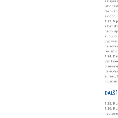
s kupní 
jeho zás
takového
a odpoví
1.23. V 
a bez zb
nebo jej
kupující
vyplývaj
na adres
reklamov
1.24. Da
Vznikne-
písemně 
Rájec-Je
adresu, 
K oznáme
DALŠÍ
1.25. Ku
1.26. K
nabízené