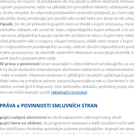
smlouvou se rozumí, že prodávaná věc má jakost a užitné vlastnosti smlo
tupcem popisované, nebo na základě jimi prováděné reklamy očekávané, popř
 druhu obvyklé, že odpovídá požadavkům právních předpisů, je v tom odp
dá účelu, který prodávající pro použití věci uvádí nebo pro který se věc obv
případě,
že věc při převzetí kupujícím není ve shodě s kupní smlouvou, má ku
ytečného odkladu věc uvedl do stavu odpovídajícího kupní smlouvě, a to 
í opravou, případně je kupující oprávněn požadovat slevu z kupní ceny neb
 před převzetím věci o rozporu s kupní smlouvou věděl nebo rozpor s kupní
ící z odpovědnosti prodávajícího za vady, včetně záruční odpovědnosti prodá
e jeho provozovny. Za okamžik uplatnění reklamace se považuje okamžik, kd
ané zboží s popisem jeho vady.
lší práva a povinnosti
stran související s odpovědností prodávajícího za v
li na zboží dodaném internetovým obchodem weter-bch.cz reklamovatelná v
nebo e-mailem. Písemné oznámení o zjištěných závadách uplatňuje kupující na
střebí nebo na e-mailové adrese: zakaznickyservis@via-rek.cz Oznámení o z
telefon, e-mail (je-li k dispozici), číslo daňového dokladu, podrobný popis zá
ní vad může kupující využít
reklamační protokol
.
 PRÁVA a POVINNOSTI SMLUVNÍCH STRAN
pující nabývá vlastnictví
ke zboží zaplacením celé kupní ceny zboží.
upující bere na vědomí,
že programové vybavení a další součásti tvořící we
ho zboží) jsou chráněny autorským právem prodávajícího. Kupující se zava