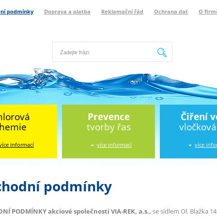
ní podmínky
Doprava a platba
Reklamační řád
Ochrana dat
O firm
Hledat
hlorová
Prevence
Čiření 
hemie
tvorby řas
vločkov
více informací
více informací
více inf
hodní podmínky
Í PODMÍNKY akciové společnosti VIA-REK, a.s.,
se sídlem Ol. Blažka 145