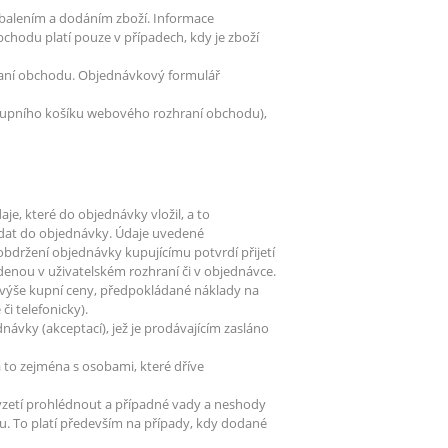
balením a dodáním zboží. Informace
hodu platí pouze v případech, kdy je zboží
raní obchodu. Objednávkový formulář
nákupního košíku webového rozhraní obchodu),
e, které do objednávky vložil, a to
í dat do objednávky. Údaje uvedené
bdržení objednávky kupujícímu potvrdí přijetí
denou v uživatelském rozhraní či v objednávce.
, výše kupní ceny, předpokládané náklady na
i telefonicky).
návky (akceptací), jež je prodávajícím zasláno
a to zejména s osobami, které dříve
řevzetí prohlédnout a případné vady a neshody
. To platí především na případy, kdy dodané