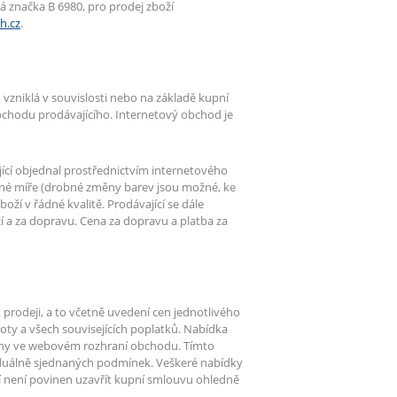
 značka B 6980, pro prodej zboží
h.cz
.
zniklá v souvislosti nebo na základě kupní
bchodu prodávajícího. Internetový obchod je
jící objednal prostřednictvím internetového
žné míře (drobné změny barev jsou možné, ke
oží v řádné kvalitě. Prodávající se dále
ží a za dopravu. Cena za dopravu a platba za
rodeji, a to včetně uvedení cen jednotlivého
ty a všech souvisejících poplatků. Nabídka
ovány ve webovém rozhraní obchodu. Tímto
duálně sjednaných podmínek. Veškeré nabídky
 není povinen uzavřít kupní smlouvu ohledně