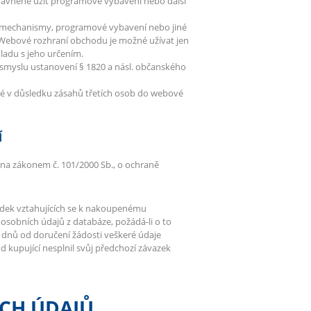
ávněně užít programové vybavení nebo další
 mechanismy, programové vybavení nebo jiné
 Webové rozhraní obchodu je možné užívat jen
uladu s jeho určením.
smyslu ustanovení § 1820 a násl. občanského
lé v důsledku zásahů třetích osob do webové
Í
ána zákonem č. 101/2000 Sb., o ochraně
bídek vztahujících se k nakoupenému
osobních údajů z databáze, požádá-li o to
3 dnů od doručení žádosti veškeré údaje
kupující nesplnil svůj předchozí závazek
CH ÚDAJŮ