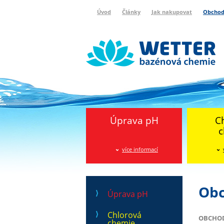
Úvod
Články
Jak nakupovat
Obchod
Wetter bazénová chemie
Reklamační protokol
Úprava pH
C
c
více informací
Obc
Úprava pH
Chlorová
OBCHODN
chemie