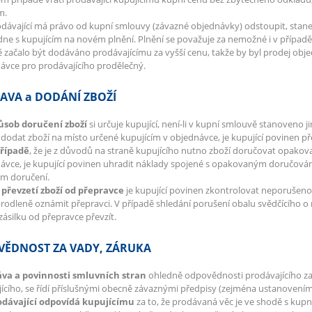
ím.
dávající má právo od kupní smlouvy (závazné objednávky) odstoupit, stane
e s kupujícím na novém plnění. Plnění se považuje za nemožné i v případě, 
 začalo být dodáváno prodávajícímu za vyšší cenu, takže by byl prodej ob
ávce pro prodávajícího prodělečný.
AVA a DODÁNÍ ZBOŽÍ
působ doručení zboží
si určuje kupující, není-li v kupní smlouvě stanoveno ji
dodat zboží na místo určené kupujícím v objednávce, je kupující povinen pře
případě
, že je z důvodů na straně kupujícího nutno zboží doručovat opak
ávce, je kupující povinen uhradit náklady spojené s opakovaným doručování
m doručení.
i převzetí zboží od přepravce
je kupující povinen zkontrolovat neporušenos
rodleně oznámit přepravci. V případě shledání porušení obalu svědčícího 
 zásilku od přepravce převzít.
ĚDNOST ZA VADY, ZÁRUKA
ráva a povinnosti smluvních stran
ohledně odpovědnosti prodávajícího za
ícího, se řídí příslušnými obecně závaznými předpisy (zejména ustanovením
rodávající odpovídá kupujícímu
za to, že prodávaná věc je ve shodě s kup