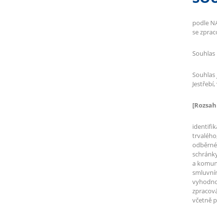
podle N
se zprac
Souhlas 
Souhlas 
Jestřebí
[Rozsah
identifi
trvalého
odběrnéh
schránky;
a komuni
smluvním
vyhodnoc
zpracová
včetně p