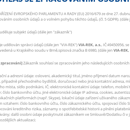
AŘÍZENÍ EVROPSKÉHO PARLAMENTU A RADY (EU) 2016/679 ze dne 27. dubna 20
ováním osobních údajů a o volném pohybu těchto údajů, (čl. 5 GDPR). (dále 
uděluje subjekt údajů (dále jen "zákazník")
je udělován správci údajů (dále jen "VIA-REK")
VIA-REK, a.s.
, IČ:49450956, se
, vedená u Krajského soudu v Brně,spisová značka B 6980, (dále jen
VIA-REK, 
 zpracováni]
Zákazník souhlasí se zpracováním jeho následujících osobních 
kační a adresní údaje: osloveni, akademický titul, jméno příjmení datum naro
, případně přechodného bydliště, doručovací nebo jiná kontaktní adresa, míst
o místa, sídlo podnikáni, IČ; elektronické kontaktní údaje: telefon, mobilní 
 číslo bankovního účtu, jiné elektronické údaje IP adresa, cookies, autentizačn
kačních platformách (např. Skype), lokační údaje zařízení užívaného zákazní
 vztahem: číslo bankovního účtu, číslo zákaznického účtu, spojovací číslo S
ováni kreditního rizika, záznamy o spotřebitelské historii a plněni platební
vány; další osobni údaje poskytnuté zákazníkem ve Smlouvě/Dodatku či v j
ozdějších aktualizaci;