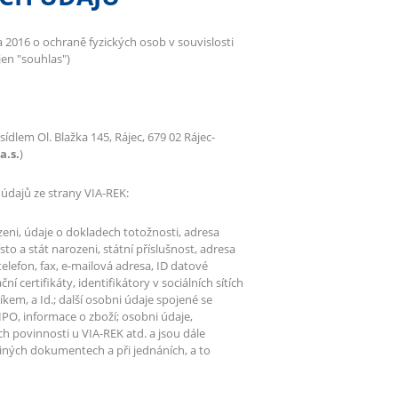
16 o ochraně fyzických osob v souvislosti
jen "souhlas")
 sídlem Ol. Blažka 145, Rájec, 679 02 Rájec-
a.s.
)
údajů ze strany VIA-REK:
zeni, údaje o dokladech totožnosti, adresa
o a stát narozeni, státní příslušnost, adresa
telefon, fax, e-mailová adresa, ID datové
í certifikáty, identifikátory v sociálních sítích
kem, a Id.; další osobni údaje spojené se
IPO, informace o zboží; osobni údaje,
ch povinnosti u VIA-REK atd. a jsou dále
iných dokumentech a při jednáních, a to