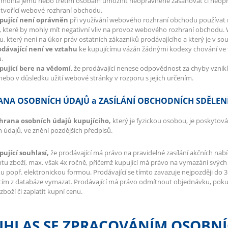
y mohla jemu nebo třetím osobám umožnit neoprávněně zasahovat či neopr
 tvořící webové rozhraní obchodu.
upující není oprávněn
při využívání webového rozhraní obchodu používat
 které by mohly mít negativní vliv na provoz webového rozhraní obchodu.
u, který není na úkor práv ostatních zákazníků prodávajícího a který je v so
odávající není ve vztahu
ke kupujícímu vázán žádnými kodexy chování ve 
u.
upující bere na vědomí
, že prodávající nenese odpovědnost za chyby vznik
nebo v důsledku užití webové stránky v rozporu s jejich určením.
NA OSOBNÍCH ÚDAJŮ a ZASÍLÁNÍ OBCHODNÍCH SDĚLEN
chrana osobních údajů kupujícího,
který je fyzickou osobou, je poskytov
 údajů, ve znění pozdějších předpisů.
pující souhlasí,
že prodávající má právo na pravidelné zasílání akčních na
tu zboží, max. však 4x ročně, přičemž kupující má právo na vymazání svých 
 popř. elektronickou formou. Prodávající se tímto zavazuje nejpozději do 
cím z databáze vymazat. Prodávající má právo odmítnout objednávku, pokud 
zboží či zaplatit kupní cenu.
UHLAS SE ZPRACOVÁNÍM OSOBNÍ