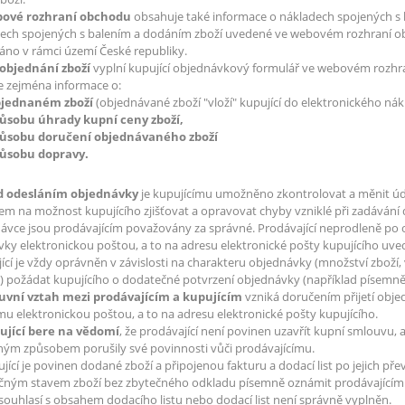
bové rozhraní obchodu
obsahuje také informace o nákladech spojených s 
ech spojených s balením a dodáním zboží uvedené ve webovém rozhraní obc
no v rámci území České republiky.
 objednání zboží
vyplní kupující objednávkový formulář ve webovém rozh
e zejména informace o:
objednaném zboží
(objednávané zboží "vloží" kupující do elektronického 
způsobu úhrady kupní ceny zboží,
způsobu doručení objednávaného zboží
způsobu dopravy.
ed odesláním objednávky
je kupujícímu umožněno zkontrolovat a měnit údaj
dem na možnost kupujícího zjišťovat a opravovat chyby vzniklé při zadáván
ávce jsou prodávajícím považovány za správné. Prodávající neprodleně po o
ky elektronickou poštou, a to na adresu elektronické pošty kupujícího uve
ící je vždy oprávněn v závislosti na charakteru objednávky (množství zboží
 požádat kupujícího o dodatečné potvrzení objednávky (například písemně č
luvní vztah mezi prodávajícím a kupujícím
vzniká doručením přijetí objed
mu elektronickou poštou, a to na adresu elektronické pošty kupujícího.
pující bere na vědomí
, že prodávající není povinen uzavřít kupní smlouvu, 
ným způsobem porušily své povinnosti vůči prodávajícímu.
jící je povinen dodané zboží a připojenou fakturu a dodací list po jejich p
čným stavem zboží bez zbytečného odkladu písemně oznámit prodávajícímu
souhlasí s obsahem dodacího listu nebo dodací list není správně vyplněn.