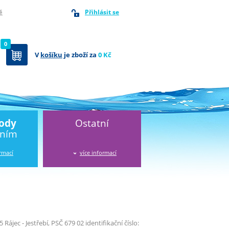
Přihlásit se
ě
0
V
košíku
je zboží za
0 Kč
vody
Ostatní
áním
ormací
více informací
 Rájec - Jestřebí, PSČ 679 02 identifikační číslo: