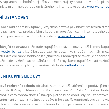
, zapsané v obchodním rejstříku vedeném Krajským soudem v Brně, spisová
dnictvím on-line obchodu umístěného na internetové adrese
www.wetter-bc
NÍ USTANOVENÍ
 obchodní podmínky upravují vzájemná práva a povinnosti smluvních stran v
uzavírané mezi prodávajícím a kupujícím prostřednictvím internetového o
jícím provozován na internetové adrese
www.wetter-bch.cz
.
dávající se zavazuje,
že bude kupujícím dodávat pouze zboží, které si kupu
u
wetter-bch.cz
, a které je se zobrazeným zbožím ve shodě v maximální mo
 zkreslení barev mohlo dojít digitalizací). Prodávající se zavazuje dodávat zb
, že bude uveřejňovat aktuální a konečné ceny, které kupující zaplatí za zbo
ou dobírku se řídí platným ceníkem obchodu
wetter-bch.cz
.
ENÍ KUPNÍ SMLOUVY
bové rozhraní obchodu
obsahuje seznam zboží nabízeného prodávajícím k p
ho zboží. Ceny nabízeného zboží jsou uvedeny včetně daně z přidané hodno
zboží a ceny tohoto zboží zůstávají v platnosti po dobu, kdy jsou zobraz
ením není omezena možnost prodávajícího uzavřít kupní smlouvu za indivi
zboží umístěné ve webovém rozhraní obchodu jsou nezávazné a prodávající
boží.