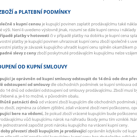
ZBOŽÍ a PLATEBNÍ PODMÍNKY
polečně s kupní cenou
je kupující povinen zaplatit prodávajícímu také nák
 výši. Není-li uvedeno výslovně jinak, rozumí se dále kupní cenou i náklad
případě platby v hotovosti
či v případě platby na dobírku je kupní cena spla
ostní platby je kupující povinen uhrazovat kupní cenu zboží společně s uv
ostní platby je závazek kupujícího uhradit kupní cenu splněn okamžikem př
ípadné slevy z ceny
zboží poskytnuté prodávajícím kupujícímu nelze vzáj
UPENÍ OD KUPNÍ SMLOUVY
upující je oprávněn od kupní smlouvy odstoupit do 14 dnů ode dne přev
dě odstoupení od smlouvy
dle obchodních podmínek se kupní smlouva od p
do 14 dnů od odeslání odstoupení od smlouvy prodávajícímu. Zboží musí 
řebené a, je-li to možné, v původním obalu.
e lhůtě patnácti dnů
od vrácení zboží kupujícím dle obchodních podmínek 
o zboží, zejména za účelem zjištění, zdali vrácené zboží není poškozeno, 
upující bere na vědomí,
že pokud zboží vrácené kupujícím bude poškozeno
rodávajícímu vůči kupujícímu nárok na náhradu škody jemu tím vzniklé. Nár
 jednostranně započíst proti nároku kupujícího na vrácení kupní ceny.
 doby převzetí zboží kupujícím je prodávající
oprávněn kdykoliv od kupní
m případě vrátí prodávající kupujícímu kupní cenu bez zbytečného odkladu