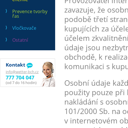
Provozovatel int
zavazuje, že osobn
Prevence tvorby
řas
podobě třetí stra
kupujících za úče
Vločkovače
účelem zkvalitněn
Ostatní
údaje jsou nezbytn
obchodě, k realiza
komunikaci s kupu
Kontakt
info@wetter-bch.cz
777 704 047
Osobní údaje kaž
(od 7 do 16 hodin)
použity pouze při
nakládání s osobn
101/2000 Sb. na o
v internetovém ob