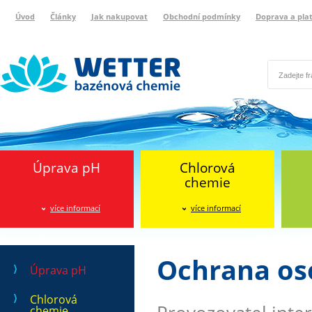
Úvod
Články
Jak nakupovat
Obchodní podmínky
Doprava a pla
Wetter bazénová chemie
Reklamační protokol
Úprava pH
Chlorová
chemie
více informací
více informací
Ochrana os
Úprava pH
Chlorová
chemie