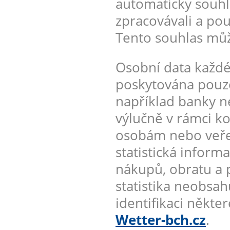
automaticky souhl
zpracovávali a pou
Tento souhlas můž
Osobní data každé
poskytována pouz
například banky ne
výlučně v rámci ko
osobám nebo veře
statistická inform
nákupů, obratu a 
statistika neobsah
identifikaci někt
Wetter-bch.cz
.