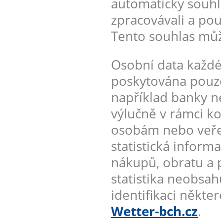
automaticky souhl
zpracovávali a pou
Tento souhlas můž
Osobní data každé
poskytována pouz
například banky ne
výlučně v rámci ko
osobám nebo veře
statistická inform
nákupů, obratu a 
statistika neobsah
identifikaci někt
Wetter-bch.cz
.