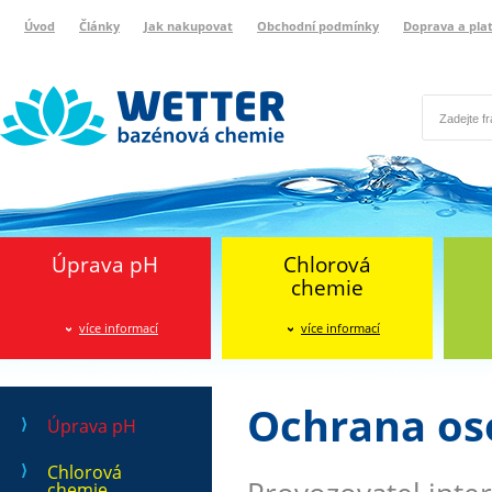
Úvod
Články
Jak nakupovat
Obchodní podmínky
Doprava a pla
Wetter bazénová chemie
Reklamační protokol
Úprava pH
Chlorová
chemie
více informací
více informací
Ochrana os
Úprava pH
Chlorová
chemie