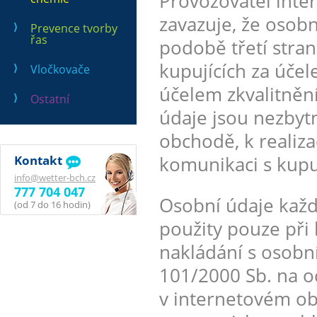
Provozovatel int
zavazuje, že osobn
Prevence tvorby
řas
podobě třetí stra
kupujících za úče
Vločkovače
účelem zkvalitněn
Ostatní
údaje jsou nezbytn
obchodě, k realiza
komunikaci s kupu
Kontakt
info@wetter-bch.cz
777 704 047
Osobní údaje kaž
(od 7 do 16 hodin)
použity pouze při
nakládání s osobn
101/2000 Sb. na o
v internetovém ob