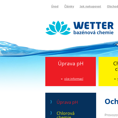
Úvod
Články
Jak nakupovat
Obchod
Wetter bazénová chemie
Reklamační protokol
Úprava pH
C
c
více informací
Och
Úprava pH
Chlorová
Provozo
chemie