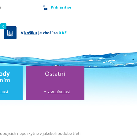
Přihlásit se
ě
0
V
košíku
je zboží za
0 Kč
vody
Ostatní
áním
ormací
více informací
kupujících neposkytne v jakékoli podobě třetí