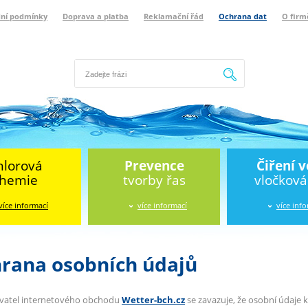
ní podmínky
Doprava a platba
Reklamační řád
Ochrana dat
O firm
Hledat
hlorová
Prevence
Čiření 
hemie
tvorby řas
vločkov
více informací
více informací
více inf
rana osobních údajů
vatel internetového obchodu
Wetter-bch.cz
se zavazuje, že osobní údaje 