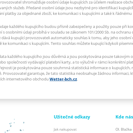
Provozovatel shromažďuje osobní údaje kupujících za účelem realizace obch
aných služeb. Předané osobní údaje jsou nezbytné pro identifikaci kupující
ní platby za objednané zboží, ke komunikaci s kupujícími a také k řádnému 
daje každého kupujícího budou přísně zabezpečeny a použity pouze při kom
í s osobními údaji probíhá v souladu se zákonem 101/2000 Sb. na ochranu o
dává kupující provozovateli automaticky souhlas k tomu, aby jeho osobní úd
 ke komunikaci s kupujícím. Tento souhlas můžete kupující kdykoli písemn
ata každého kupujícího jsou důvěrná a jsou poskytována pouze takovým o
bo společnosti vydávající platební karty, a to výlučně v rámci konkrétní pla
ejnosti je poskytována pouze souhrnná statistická informace o kupujících, 
 Provozovatel garantuje, že tato statistika neobsahuje žádnou informaci, kt
ících internetového obchodu
Wetter-bch.cz
.
Užitečné odkazy
Kde nás
Jak nakupovat
Ol. Blažka