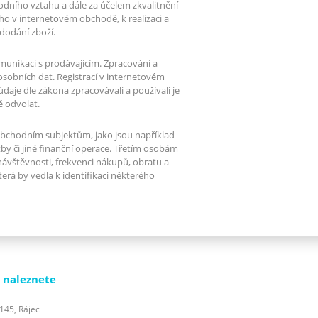
odního vztahu a dále za účelem zkvalitnění
ho v internetovém obchodě, k realizaci a
dodání zboží.
unikaci s prodávajícím. Zpracování a
sobních dat. Registrací v internetovém
aje dle zákona zpracovávali a používali je
ě odvolat.
bchodním subjektům, jako jsou například
tby či jiné finanční operace. Třetím osobám
návštěvnosti, frekvenci nákupů, obratu a
erá by vedla k identifikaci některého
 naleznete
 145, Rájec