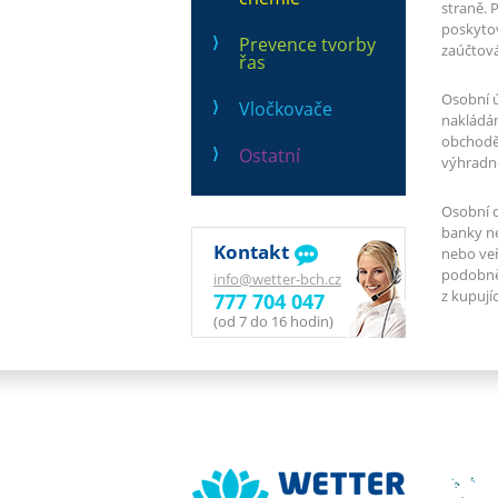
straně. 
poskytov
Prevence tvorby
zaúčtová
řas
Osobní ú
Vločkovače
nakládán
obchodě 
Ostatní
výhradně
Osobní d
banky ne
Kontakt
nebo veř
podobně.
info@wetter-bch.cz
z kupuj
777 704 047
(od 7 do 16 hodin)
Wetter