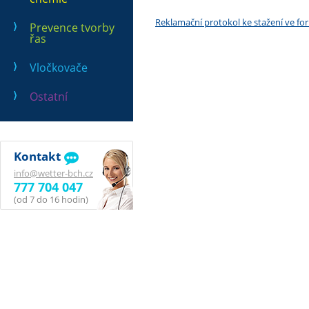
Reklamační protokol ke stažení ve f
Prevence tvorby
řas
Vločkovače
Ostatní
Kontakt
info@wetter-bch.cz
777 704 047
(od 7 do 16 hodin)