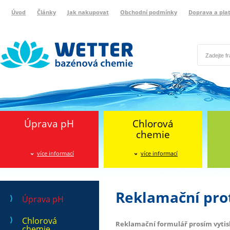
Úvod
Články
Jak nakupovat
Obchodní podmínky
Doprava a pla
Wetter bazénová chemie
Reklamační protokol
Úprava pH
Chlorová
chemie
více informací
více informací
Reklamační pro
Úprava pH
Chlorová
Reklamační formulář prosím vytisk
chemie