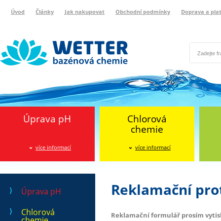
Úvod
Články
Jak nakupovat
Obchodní podmínky
Doprava a pla
Wetter bazénová chemie
Reklamační protokol
Úprava pH
Chlorová
chemie
více informací
více informací
Reklamační pro
Úprava pH
Chlorová
Reklamační formulář prosím vytisk
chemie