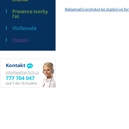
Reklamační protokol ke stažení ve f
Prevence tvorby
řas
Vločkovače
Ostatní
Kontakt
info@wetter-bch.cz
777 704 047
(od 7 do 16 hodin)