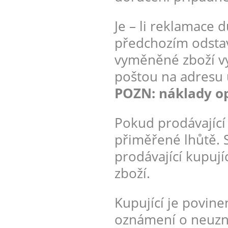
Je – li reklamace 
předchozím odstav
vyměněné zboží vy
poštou na adresu 
POZN: náklady o
Pokud prodávající
přiměřené lhůtě.
prodávající kupuj
zboží.
Kupující je povin
oznámení o neuzná