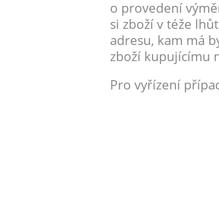
o provedení výměny
si zboží v téže lh
adresu, kam má bý
zboží kupujícímu n
Pro vyřízení příp