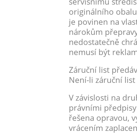
servisnímu středis
originálního obalu
je povinen na vlast
nárokům přepravy.
nedostatečně chrá
nemusí být rekla
Záruční list předá
Není-li záruční lis
V závislosti na dr
právními předpisy
řešena opravou, v
vrácením zaplacen