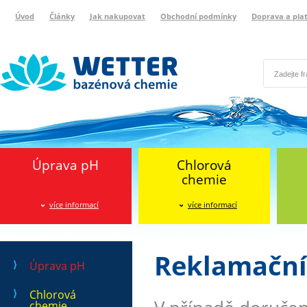
Úvod
Články
Jak nakupovat
Obchodní podmínky
Doprava a pla
Wetter bazénová chemie
Reklamační protokol
Úprava pH
Chlorová
chemie
více informací
více informací
Reklamační
Úprava pH
Chlorová
chemie