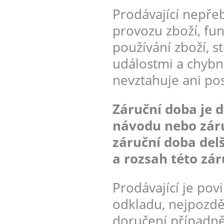
Prodávající nepřeb
provozu zboží, fu
používání zboží, 
událostmi a chybn
nevztahuje ani po
Záruční doba je d
návodu nebo záru
záruční doba delš
a rozsah této zár
Prodávající je pov
odkladu, nejpozdě
doručení případn