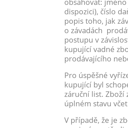
obsahovat: jméno k
dispozici), číslo
popis toho, jak z
o závadách prodáv
postupu v závislo
kupující vadné zbo
prodávajícího nebo
Pro úspěšné vyříz
kupující byl schop
záruční list. Zboží
úplném stavu včet
V případě, že je z