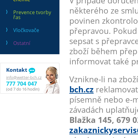
V případě doručen
některého ze smlu
Prevence tvorby
řas
povinen zkontrolo
přepravou. Pokud a
Vločkovače
sepsat s přepravc
Ostatní
zboží během přepr
informovat také p
Kontakt
Vznikne-li na zb
info@wetter-bch.cz
777 704 047
bch.cz
reklamovate
(od 7 do 16 hodin)
písemně nebo e-m
závadách uplatňuj
Blažka 145, 679 0
zakaznickyservis