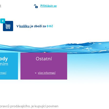
Přihlásit se
ě
0
V
košíku
je zboží za
0 Kč
vody
Ostatní
áním
ormací
více informací
avců prodávajícího, je kupující povinen