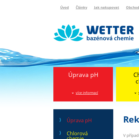
Úvod
Články
Jak nakupovat
Obchod
Wetter bazénová chemie
Reklamační protokol
Úprava pH
C
c
více informací
Rek
Úprava pH
Chlorová
V případ
chemie