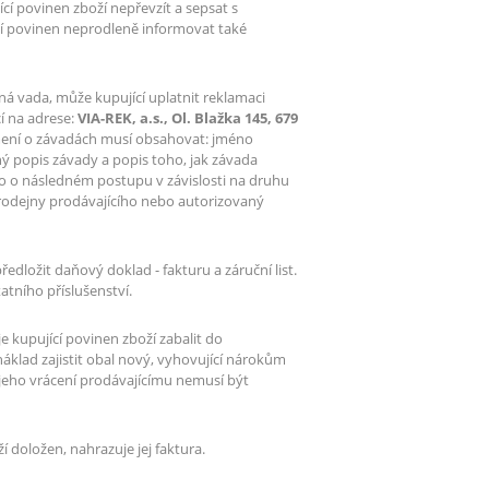
í povinen zboží nepřevzít a sepsat s
í povinen neprodleně informovat také
á vada, může kupující uplatnit reklamaci
í na adrese:
VIA-REK, a.s., Ol. Blažka 145, 679
ení o závadách musí obsahovat: jméno
bný popis závady a popis toho, jak závada
o o následném postupu v závislosti na druhu
prodejny prodávajícího nebo autorizovaný
dložit daňový doklad - fakturu a záruční list.
atního příslušenství.
e kupující povinen zboží zabalit do
 náklad zajistit obal nový, vyhovující nárokům
 jeho vrácení prodávajícímu nemusí být
ží doložen, nahrazuje jej faktura.