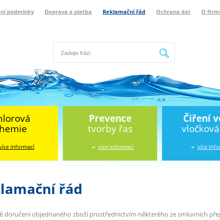
ní podmínky
Doprava a platba
Reklamační řád
Ochrana dat
O firm
Hledat
hlorová
Prevence
Čiření 
hemie
tvorby řas
vločkov
více informací
více informací
více inf
lamační řád
ě doručení objednaného zboží prostřednictvím některého ze smluvních přepr