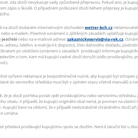
ovat, zda zboží nevykazuje vady způsobené přepravou. Pokud ano, je kupujíc
em zápis o škodě. O případném poškození zboží během přepravy je kupujíc
ícího.
-li na zboží dodaném internetovým obchodem
wetter-bch.cz
reklamovateln
nebo e-mailem. Písemné oznámení o zjištěných závadách uplatňuje kupujíc
-Jestřebí
nebo na e-mailové adrese:
zakaznickyservis@via-rek.cz
. Oznám
ho, adresu, telefon, e-mail (je-li k dispozici), číslo daňového dokladu, podro
 Obratem po obdržení oznámení o závadách prodávající informuje kupujícíh
ředevším o tom, kam má kupující vadné zboží doručit (sídlo prodávajícího, 
od.).
šné vyřízení reklamace je bezpodmínečně nutné, aby kupující byl schopen pře
slané do servisního střediska musí být v úplném stavu včetně manuálů a ost
ě, že je zboží potřeba poslat zpět prodávajícímu nebo servisnímu středisku, j
ního obalu. V případě, že kupující originální obal nemá, je povinen na vlastní
. Kupující bere na vědomí, že v případě nedostatečně chráněného zboží při
ce uznána.
list předává prodávající kupujícímu spolu se zbožím. Není-li záruční list u zbo