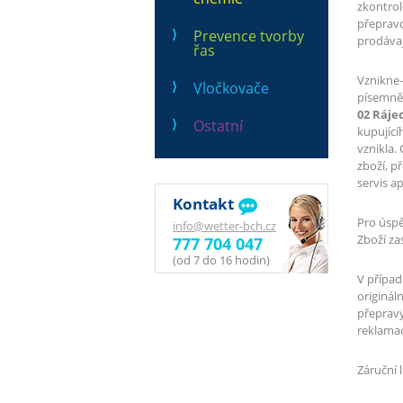
zkontrol
přepravc
Prevence tvorby
prodávaj
řas
Vznikne
Vločkovače
písemně 
02 Rájec
Ostatní
kupující
vznikla.
zboží, p
servis ap
Kontakt
Pro úspě
info@wetter-bch.cz
Zboží za
777 704 047
(od 7 do 16 hodin)
V případ
originál
přepravy
reklama
Záruční 