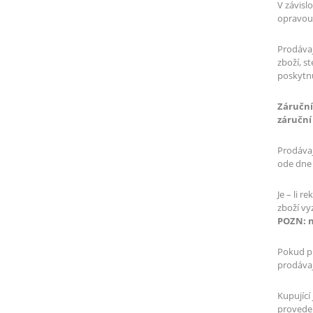
V závisl
opravou,
Prodávaj
zboží, s
poskytn
Záruční
záruční
Prodávaj
ode dne
Je – li 
zboží vy
POZN: n
Pokud pr
prodávaj
Kupující
proveden