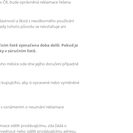
mi v ČR, bude oprávněná reklamace řešena
vlastností a škod z neodborného používání
vady tohoto původu se nevztahuje ani
čním listě vyznačena doba delší. Pokud je
ky v záručním listě.
noho měsíce ode dne jejího doručení případně
ve kupujícího, aby si opravené nebo vyměněné
lu s oznámením o neuznání reklamace
mace sdělit prodávajícímu, zda žádá o
vyzvednout nebo sdělit prodávajícímu adresu,