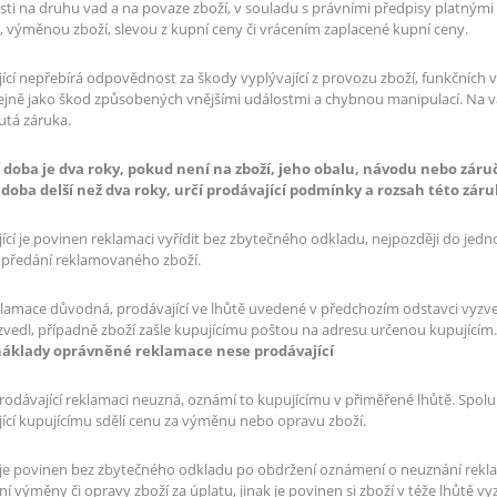
osti na druhu vad a na povaze zboží, v souladu s právními předpisy platný
 výměnou zboží, slevou z kupní ceny či vrácením zaplacené kupní ceny.
ící nepřebírá odpovědnost za škody vyplývající z provozu zboží, funkčních 
tejně jako škod způsobených vnějšími událostmi a chybnou manipulací. Na 
utá záruka.
 doba je dva roky, pokud není na zboží, jeho obalu, návodu nebo záru
 doba delší než dva roky, určí prodávající podmínky a rozsah této záru
ící je povinen reklamaci vyřídit bez zbytečného odkladu, nejpozději do jed
 předání reklamovaného zboží.
reklamace důvodná, prodávající ve lhůtě uvedené v předchozím odstavci vyz
zvedl, případně zboží zašle kupujícímu poštou na adresu určenou kupujícím.
áklady oprávněné reklamace nese prodávající
odávající reklamaci neuzná, oznámí to kupujícímu v přiměřené lhůtě. Spo
ící kupujícímu sdělí cenu za výměnu nebo opravu zboží.
 je povinen bez zbytečného odkladu po obdržení oznámení o neuznání rekla
í výměny či opravy zboží za úplatu, jinak je povinen si zboží v téže lhůtě 