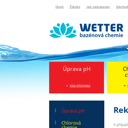
Úvod
Články
Jak nakupovat
Obchod
Wetter bazénová chemie
Reklamační protokol
Úprava pH
C
c
více informací
Rek
Úprava pH
Chlorová
V případ
chemie