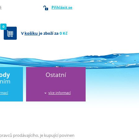
Přihlásit se
ě
0
V
košíku
je zboží za
0 Kč
vody
Ostatní
áním
ormací
více informací
avců prodávajícího, je kupující povinen