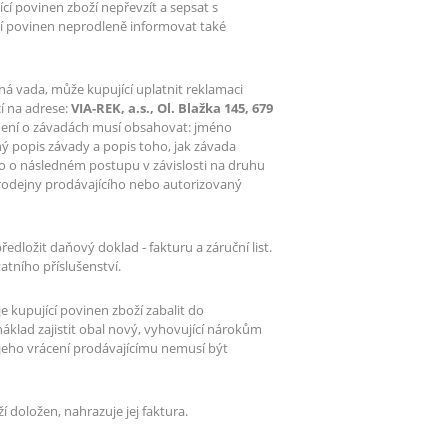
í povinen zboží nepřevzít a sepsat s
í povinen neprodleně informovat také
á vada, může kupující uplatnit reklamaci
í na adrese:
VIA-REK, a.s., Ol. Blažka 145, 679
ení o závadách musí obsahovat: jméno
bný popis závady a popis toho, jak závada
o o následném postupu v závislosti na druhu
prodejny prodávajícího nebo autorizovaný
dložit daňový doklad - fakturu a záruční list.
atního příslušenství.
e kupující povinen zboží zabalit do
 náklad zajistit obal nový, vyhovující nárokům
 jeho vrácení prodávajícímu nemusí být
ží doložen, nahrazuje jej faktura.