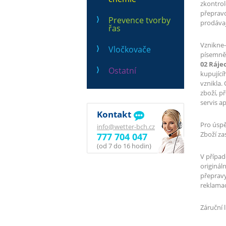
zkontrol
přepravc
Prevence tvorby
prodávaj
řas
Vznikne
Vločkovače
písemně 
02 Rájec
Ostatní
kupující
vznikla.
zboží, p
servis ap
Kontakt
Pro úspě
info@wetter-bch.cz
Zboží za
777 704 047
(od 7 do 16 hodin)
V případ
originál
přepravy
reklama
Záruční 