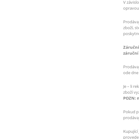
V závisl
opravou,
Prodávaj
zboží, s
poskytn
Záruční
záruční
Prodávaj
ode dne
Je – li 
zboží vy
POZN: n
Pokud pr
prodávaj
Kupující
proveden