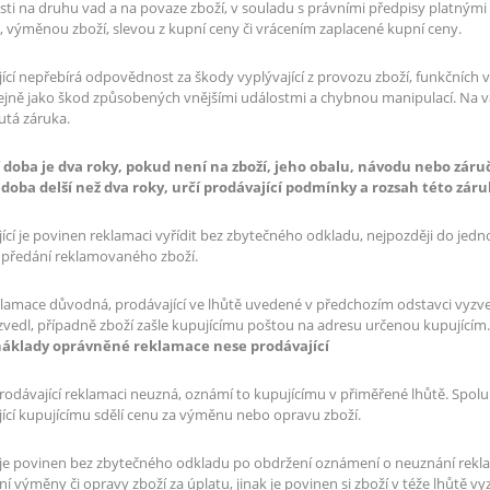
osti na druhu vad a na povaze zboží, v souladu s právními předpisy platný
 výměnou zboží, slevou z kupní ceny či vrácením zaplacené kupní ceny.
ící nepřebírá odpovědnost za škody vyplývající z provozu zboží, funkčních 
tejně jako škod způsobených vnějšími událostmi a chybnou manipulací. Na 
utá záruka.
 doba je dva roky, pokud není na zboží, jeho obalu, návodu nebo záru
 doba delší než dva roky, určí prodávající podmínky a rozsah této záru
ící je povinen reklamaci vyřídit bez zbytečného odkladu, nejpozději do jed
 předání reklamovaného zboží.
reklamace důvodná, prodávající ve lhůtě uvedené v předchozím odstavci vyz
zvedl, případně zboží zašle kupujícímu poštou na adresu určenou kupujícím.
áklady oprávněné reklamace nese prodávající
odávající reklamaci neuzná, oznámí to kupujícímu v přiměřené lhůtě. Spo
ící kupujícímu sdělí cenu za výměnu nebo opravu zboží.
 je povinen bez zbytečného odkladu po obdržení oznámení o neuznání rekla
í výměny či opravy zboží za úplatu, jinak je povinen si zboží v téže lhůtě 