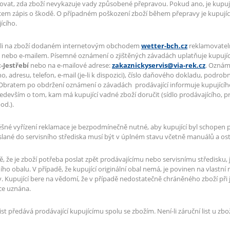
ovat, zda zboží nevykazuje vady způsobené přepravou. Pokud ano, je kupujíc
em zápis o škodě. O případném poškození zboží během přepravy je kupujíc
ícího.
-li na zboží dodaném internetovým obchodem
wetter-bch.cz
reklamovateln
nebo e-mailem. Písemné oznámení o zjištěných závadách uplatňuje kupujíc
-Jestřebí
nebo na e-mailové adrese:
zakaznickyservis@via-rek.cz
. Oznám
ho, adresu, telefon, e-mail (je-li k dispozici), číslo daňového dokladu, podro
 Obratem po obdržení oznámení o závadách prodávající informuje kupujícíh
ředevším o tom, kam má kupující vadné zboží doručit (sídlo prodávajícího, 
od.).
šné vyřízení reklamace je bezpodmínečně nutné, aby kupující byl schopen pře
slané do servisního střediska musí být v úplném stavu včetně manuálů a ost
ě, že je zboží potřeba poslat zpět prodávajícímu nebo servisnímu středisku, j
ního obalu. V případě, že kupující originální obal nemá, je povinen na vlastní
. Kupující bere na vědomí, že v případě nedostatečně chráněného zboží při
ce uznána.
list předává prodávající kupujícímu spolu se zbožím. Není-li záruční list u zbo