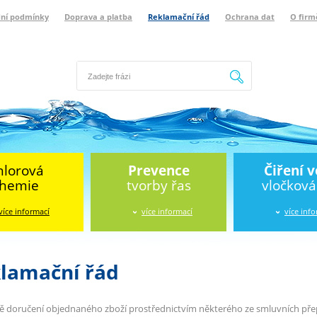
ní podmínky
Doprava a platba
Reklamační řád
Ochrana dat
O firm
Hledat
hlorová
Prevence
Čiření 
hemie
tvorby řas
vločkov
více informací
více informací
více inf
lamační řád
ě doručení objednaného zboží prostřednictvím některého ze smluvních přepr