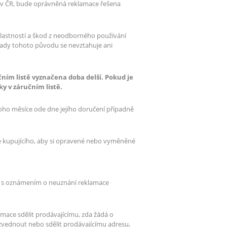
mi v ČR, bude oprávněná reklamace řešena
vlastností a škod z neodborného používání
vady tohoto původu se nevztahuje ani
čním listě vyznačena doba delší. Pokud je
ky v záručním listě.
noho měsíce ode dne jejího doručení případně
ve kupujícího, aby si opravené nebo vyměněné
lu s oznámením o neuznání reklamace
mace sdělit prodávajícímu, zda žádá o
vyzvednout nebo sdělit prodávajícímu adresu,