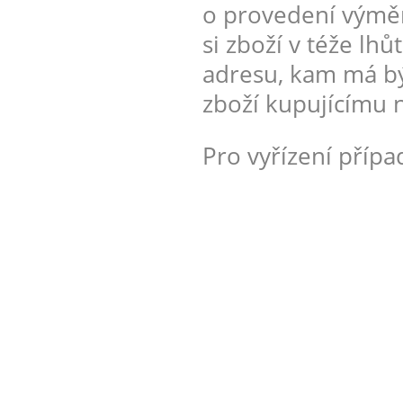
o provedení výměny
si zboží v téže lh
adresu, kam má bý
zboží kupujícímu n
Pro vyřízení příp