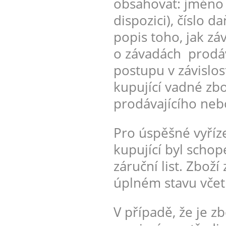
obsahovat: jméno k
dispozici), číslo
popis toho, jak z
o závadách prodáv
postupu v závislo
kupující vadné zbo
prodávajícího nebo
Pro úspěšné vyříz
kupující byl schop
záruční list. Zboží
úplném stavu včet
V případě, že je z