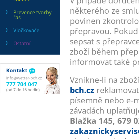
V případě doručen
některého ze smlu
Prevence tvorby
řas
povinen zkontrolo
přepravou. Pokud a
Vločkovače
sepsat s přepravc
Ostatní
zboží během přepr
informovat také p
Kontakt
Vznikne-li na zb
info@wetter-bch.cz
777 704 047
bch.cz
reklamovate
(od 7 do 16 hodin)
písemně nebo e-m
závadách uplatňuj
Blažka 145, 679 0
zakaznickyservis