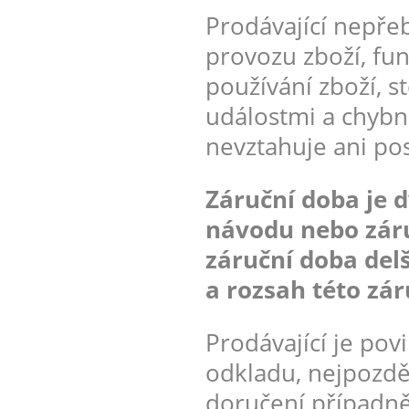
Prodávající nepřeb
provozu zboží, fu
používání zboží, 
událostmi a chybn
nevztahuje ani po
Záruční doba je d
návodu nebo záru
záruční doba delš
a rozsah této zár
Prodávající je pov
odkladu, nejpozdě
doručení případn