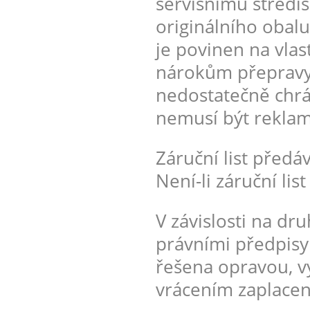
servisnímu středis
originálního obalu
je povinen na vlast
nárokům přepravy.
nedostatečně chrá
nemusí být rekla
Záruční list předá
Není-li záruční lis
V závislosti na dr
právními předpisy
řešena opravou, v
vrácením zaplacen