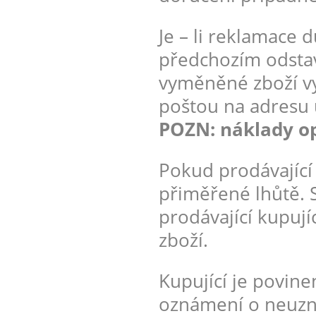
Je – li reklamace 
předchozím odstav
vyměněné zboží vy
poštou na adresu 
POZN: náklady o
Pokud prodávající
přiměřené lhůtě.
prodávající kupuj
zboží.
Kupující je povin
oznámení o neuzná