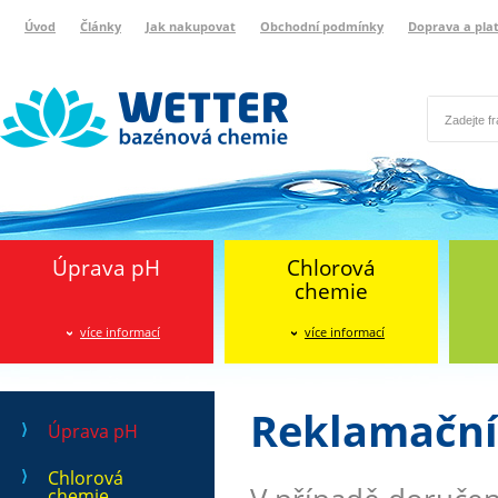
Úvod
Články
Jak nakupovat
Obchodní podmínky
Doprava a pla
Wetter bazénová chemie
Reklamační protokol
Úprava pH
Chlorová
chemie
více informací
více informací
Reklamační
Úprava pH
Chlorová
chemie