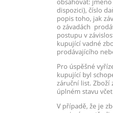
obsahovat: jméno k
dispozici), číslo
popis toho, jak z
o závadách prodáv
postupu v závislo
kupující vadné zbo
prodávajícího nebo
Pro úspěšné vyříz
kupující byl schop
záruční list. Zboží
úplném stavu včet
V případě, že je z