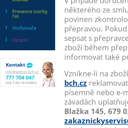
V případě doručen
některého ze smlu
Prevence tvorby
řas
povinen zkontrolo
přepravou. Pokud a
Vločkovače
sepsat s přepravc
Ostatní
zboží během přepr
informovat také p
Kontakt
Vznikne-li na zb
info@wetter-bch.cz
777 704 047
bch.cz
reklamovate
(od 7 do 16 hodin)
písemně nebo e-m
závadách uplatňuj
Blažka 145, 679 0
zakaznickyservis