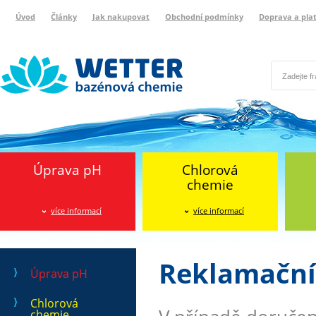
Úvod
Články
Jak nakupovat
Obchodní podmínky
Doprava a pla
Wetter bazénová chemie
Reklamační protokol
Úprava pH
Chlorová
chemie
více informací
více informací
Reklamační
Úprava pH
Chlorová
chemie