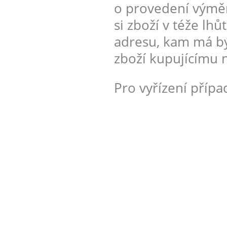
o provedení výměny
si zboží v téže lh
adresu, kam má bý
zboží kupujícímu n
Pro vyřízení příp