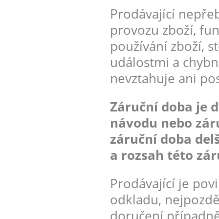
Prodávající nepřeb
provozu zboží, fu
používání zboží, 
událostmi a chybn
nevztahuje ani po
Záruční doba je d
návodu nebo záru
záruční doba delš
a rozsah této zár
Prodávající je pov
odkladu, nejpozdě
doručení případn