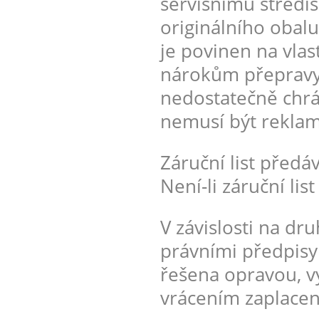
servisnímu středis
originálního obalu
je povinen na vlast
nárokům přepravy.
nedostatečně chrá
nemusí být rekla
Záruční list předá
Není-li záruční lis
V závislosti na dr
právními předpisy
řešena opravou, v
vrácením zaplacen