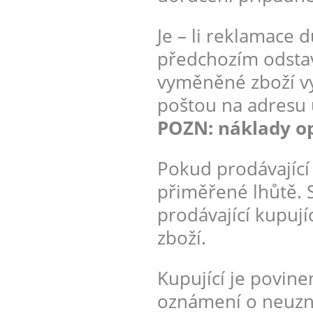
Je – li reklamace 
předchozím odstav
vyměněné zboží vy
poštou na adresu 
POZN: náklady o
Pokud prodávající
přiměřené lhůtě.
prodávající kupuj
zboží.
Kupující je povin
oznámení o neuzná