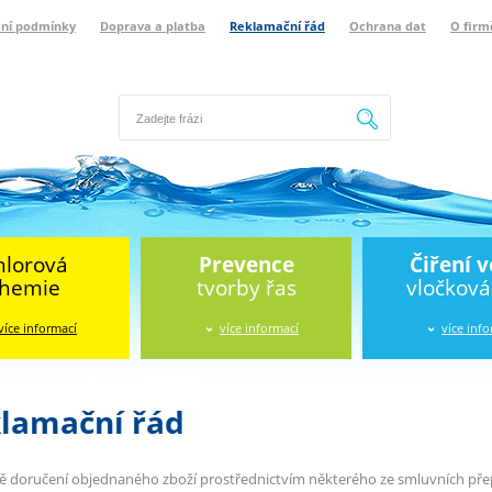
ní podmínky
Doprava a platba
Reklamační řád
Ochrana dat
O firm
Hledat
hlorová
Prevence
Čiření 
hemie
tvorby řas
vločkov
více informací
více informací
více inf
lamační řád
ě doručení objednaného zboží prostřednictvím některého ze smluvních přepr