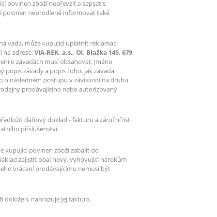
í povinen zboží nepřevzít a sepsat s
í povinen neprodleně informovat také
á vada, může kupující uplatnit reklamaci
í na adrese:
VIA-REK, a.s., Ol. Blažka 145, 679
ení o závadách musí obsahovat: jméno
bný popis závady a popis toho, jak závada
o o následném postupu v závislosti na druhu
prodejny prodávajícího nebo autorizovaný
dložit daňový doklad - fakturu a záruční list.
atního příslušenství.
e kupující povinen zboží zabalit do
 náklad zajistit obal nový, vyhovující nárokům
 jeho vrácení prodávajícímu nemusí být
ží doložen, nahrazuje jej faktura.