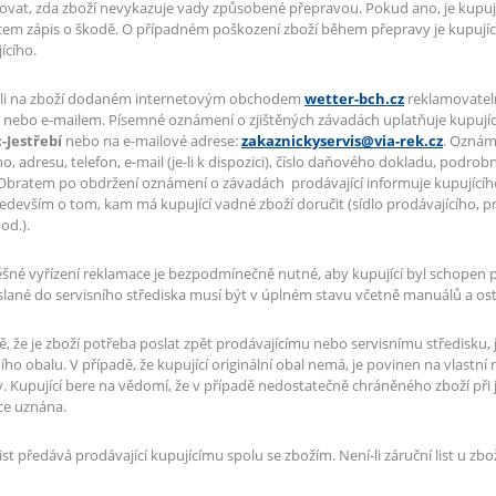
ovat, zda zboží nevykazuje vady způsobené přepravou. Pokud ano, je kupujíc
em zápis o škodě. O případném poškození zboží během přepravy je kupujíc
ícího.
-li na zboží dodaném internetovým obchodem
wetter-bch.cz
reklamovateln
nebo e-mailem. Písemné oznámení o zjištěných závadách uplatňuje kupujíc
-Jestřebí
nebo na e-mailové adrese:
zakaznickyservis@via-rek.cz
. Oznám
ho, adresu, telefon, e-mail (je-li k dispozici), číslo daňového dokladu, podro
 Obratem po obdržení oznámení o závadách prodávající informuje kupujícíh
ředevším o tom, kam má kupující vadné zboží doručit (sídlo prodávajícího, 
od.).
šné vyřízení reklamace je bezpodmínečně nutné, aby kupující byl schopen pře
slané do servisního střediska musí být v úplném stavu včetně manuálů a ost
ě, že je zboží potřeba poslat zpět prodávajícímu nebo servisnímu středisku, j
ního obalu. V případě, že kupující originální obal nemá, je povinen na vlastní
. Kupující bere na vědomí, že v případě nedostatečně chráněného zboží při
ce uznána.
list předává prodávající kupujícímu spolu se zbožím. Není-li záruční list u zbo