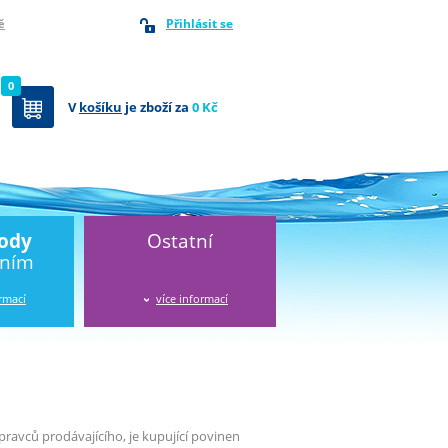
Přihlásit se
ě
0
V
košíku
je zboží za
0 Kč
vody
Ostatní
áním
ormací
více informací
avců prodávajícího, je kupující povinen