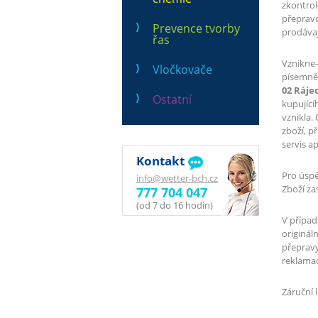
zkontrol
přepravc
Prevence tvorby
prodávaj
řas
Vznikne
Vločkovače
písemně 
02 Rájec
Ostatní
kupující
vznikla.
zboží, p
servis ap
Kontakt
Pro úspě
info@wetter-bch.cz
Zboží za
777 704 047
(od 7 do 16 hodin)
V případ
originál
přepravy
reklama
Záruční 