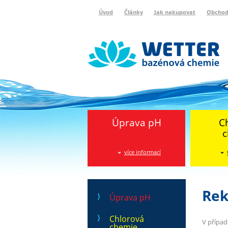
Úvod
Články
Jak nakupovat
Obchod
Wetter bazénová chemie
Reklamační protokol
Úprava pH
C
c
více informací
Rek
Úprava pH
Chlorová
V případ
chemie