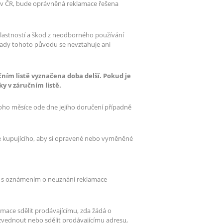
mi v ČR, bude oprávněná reklamace řešena
vlastností a škod z neodborného používání
vady tohoto původu se nevztahuje ani
čním listě vyznačena doba delší. Pokud je
ky v záručním listě.
noho měsíce ode dne jejího doručení případně
ve kupujícího, aby si opravené nebo vyměněné
lu s oznámením o neuznání reklamace
mace sdělit prodávajícímu, zda žádá o
vyzvednout nebo sdělit prodávajícímu adresu,