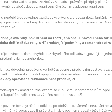
osti na druhu vad a na povaze zboží, v souladu s právními předpisy platný
 výměnou zboží, slevou z kupní ceny či vrácením zaplacené kupní ceny.
ící nepřebírá odpovědnost za škody vyplývající z provozu zboží, funkčních 
tejně jako škod způsobených vnějšími událostmi a chybnou manipulací. Na 
utá záruka.
 doba je dva roky, pokud není na zboží, jeho obalu, návodu nebo záru
 doba delší než dva roky, určí prodávající podmínky a rozsah této záru
ící je povinen reklamaci vyřídit bez zbytečného odkladu, nejpozději do jed
 předání reklamovaného zboží.
reklamace důvodná, prodávající ve lhůtě uvedené v předchozím odstavci vyz
zvedl, případně zboží zašle kupujícímu poštou na adresu určenou kupujícím.
áklady oprávněné reklamace nese prodávající
odávající reklamaci neuzná, oznámí to kupujícímu v přiměřené lhůtě. Spo
ící kupujícímu sdělí cenu za výměnu nebo opravu zboží.
 je povinen bez zbytečného odkladu po obdržení oznámení o neuznání rekla
í výměny či opravy zboží za úplatu, jinak je povinen si zboží v téže lhůtě 