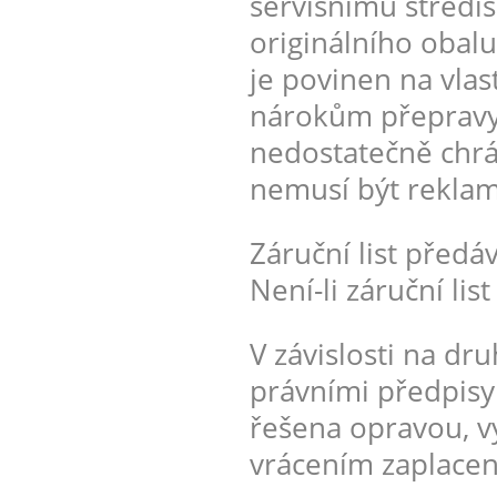
servisnímu středis
originálního obalu
je povinen na vlast
nárokům přepravy.
nedostatečně chrá
nemusí být rekla
Záruční list předá
Není-li záruční lis
V závislosti na dr
právními předpisy
řešena opravou, v
vrácením zaplacen