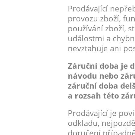
Prodávající nepřeb
provozu zboží, fu
používání zboží, 
událostmi a chybn
nevztahuje ani po
Záruční doba je d
návodu nebo záru
záruční doba delš
a rozsah této zár
Prodávající je pov
odkladu, nejpozdě
doručení případn