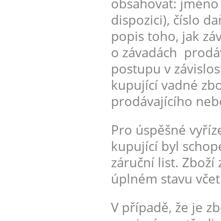
obsahovat: jméno k
dispozici), číslo
popis toho, jak z
o závadách prodáv
postupu v závislo
kupující vadné zbo
prodávajícího nebo
Pro úspěšné vyříz
kupující byl schop
záruční list. Zboží
úplném stavu včet
V případě, že je z