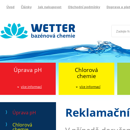
Úvod
Články
Jak nakupovat
Obchodní podmínky
Doprava a pla
Wetter bazénová chemie
Reklamační protokol
Úprava pH
Chlorová
chemie
více informací
více informací
Reklamační
Úprava pH
Chlorová
chemie