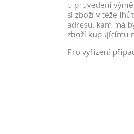
o provedení výměny
si zboží v téže lh
adresu, kam má bý
zboží kupujícímu n
Pro vyřízení příp