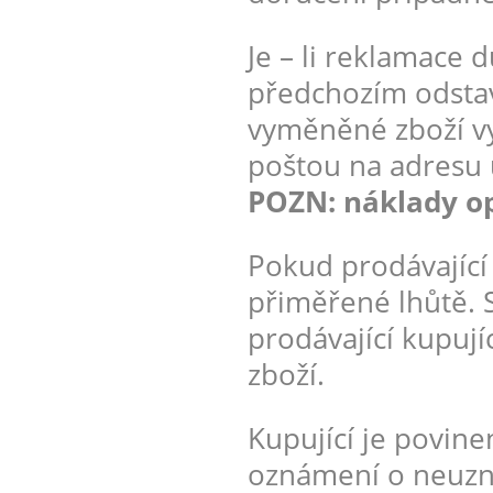
Je – li reklamace 
předchozím odstav
vyměněné zboží vy
poštou na adresu 
POZN: náklady o
Pokud prodávající
přiměřené lhůtě.
prodávající kupuj
zboží.
Kupující je povin
oznámení o neuzná