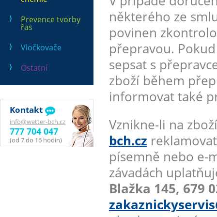
V případě doručen
některého ze smlu
Prevence tvorby
řas
povinen zkontrolo
přepravou. Pokud a
Vločkovače
sepsat s přepravc
Ostatní
zboží během přepr
informovat také p
Kontakt
Vznikne-li na zb
info@wetter-bch.cz
777 704 047
bch.cz
reklamovate
(od 7 do 16 hodin)
písemně nebo e-m
závadách uplatňuj
Blažka 145, 679 0
zakaznickyservis