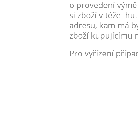
o provedení výměny
si zboží v téže lh
adresu, kam má bý
zboží kupujícímu n
Pro vyřízení příp