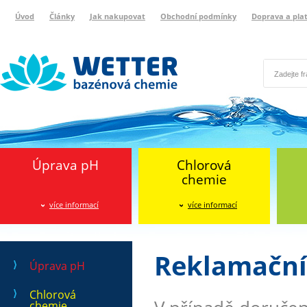
Úvod
Články
Jak nakupovat
Obchodní podmínky
Doprava a pla
Wetter bazénová chemie
Reklamační protokol
Úprava pH
Chlorová
chemie
více informací
více informací
Reklamační
Úprava pH
Chlorová
chemie