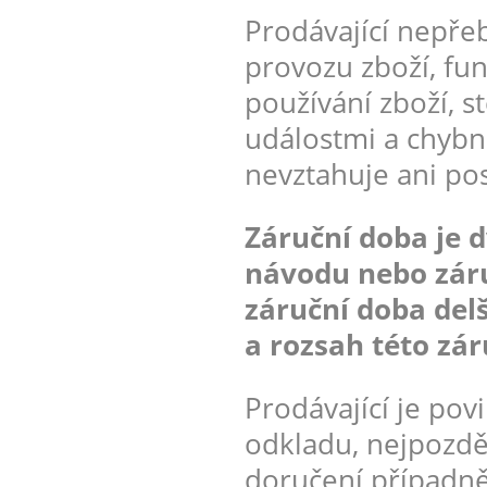
Prodávající nepřeb
provozu zboží, fu
používání zboží, 
událostmi a chybn
nevztahuje ani po
Záruční doba je d
návodu nebo záru
záruční doba delš
a rozsah této zár
Prodávající je pov
odkladu, nejpozdě
doručení případn