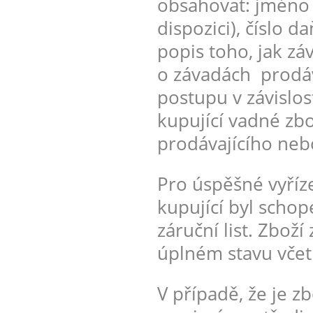
obsahovat: jméno k
dispozici), číslo
popis toho, jak z
o závadách prodáv
postupu v závislo
kupující vadné zbo
prodávajícího nebo
Pro úspěšné vyříz
kupující byl schop
záruční list. Zboží
úplném stavu včet
V případě, že je z