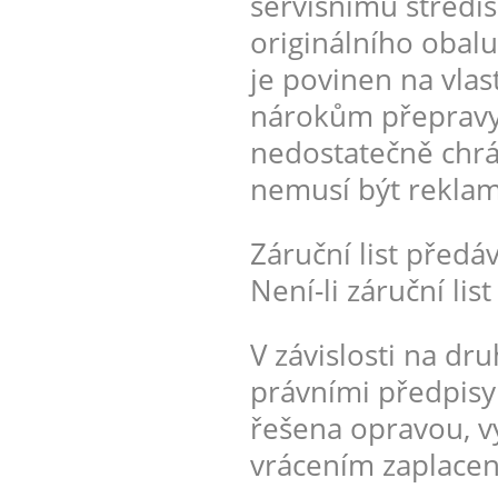
servisnímu středis
originálního obalu
je povinen na vlast
nárokům přepravy.
nedostatečně chrá
nemusí být rekla
Záruční list předá
Není-li záruční lis
V závislosti na dr
právními předpisy
řešena opravou, v
vrácením zaplacen