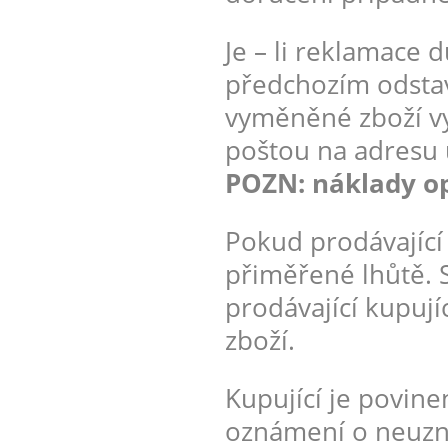
Je – li reklamace 
předchozím odstav
vyměněné zboží vy
poštou na adresu 
POZN: náklady o
Pokud prodávající
přiměřené lhůtě.
prodávající kupuj
zboží.
Kupující je povin
oznámení o neuzná