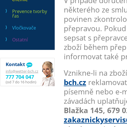
V případě doručen
některého ze smlu
Prevence tvorby
řas
povinen zkontrolo
přepravou. Pokud a
Vločkovače
sepsat s přepravc
Ostatní
zboží během přepr
informovat také p
Kontakt
Vznikne-li na zb
info@wetter-bch.cz
777 704 047
bch.cz
reklamovate
(od 7 do 16 hodin)
písemně nebo e-m
závadách uplatňuj
Blažka 145, 679 0
zakaznickyservis