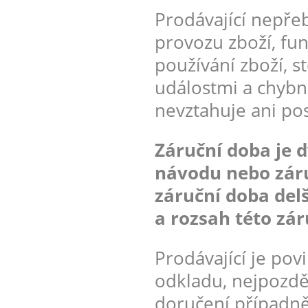
Prodávající nepřeb
provozu zboží, fu
používání zboží, 
událostmi a chybn
nevztahuje ani po
Záruční doba je d
návodu nebo záru
záruční doba delš
a rozsah této zár
Prodávající je pov
odkladu, nejpozdě
doručení případn