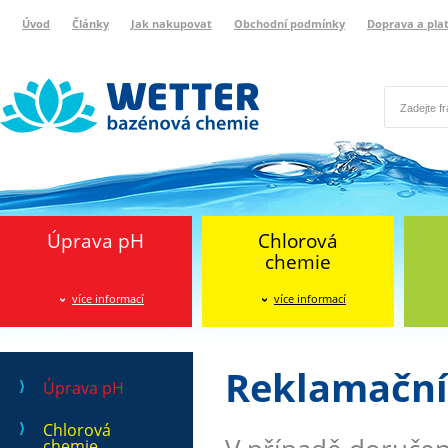
Úvod
Články
Jak nakupovat
Obchodní podmínky
Doprava a pla
Wetter bazénová chemie
Reklamační protokol
Úprava pH
Chlorová
chemie
více informací
více informací
Reklamační
Úprava pH
Chlorová
chemie