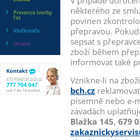
V případě doručen
některého ze smlu
Prevence tvorby
řas
povinen zkontrolo
přepravou. Pokud a
Vločkovače
sepsat s přepravc
Ostatní
zboží během přepr
informovat také p
Kontakt
Vznikne-li na zb
info@wetter-bch.cz
777 704 047
bch.cz
reklamovate
(od 7 do 16 hodin)
písemně nebo e-m
závadách uplatňuj
Blažka 145, 679 0
zakaznickyservis