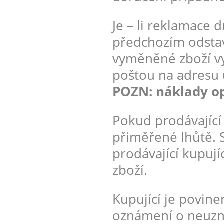
Je – li reklamace 
předchozím odstav
vyměněné zboží vy
poštou na adresu 
POZN: náklady o
Pokud prodávající
přiměřené lhůtě.
prodávající kupuj
zboží.
Kupující je povin
oznámení o neuzná