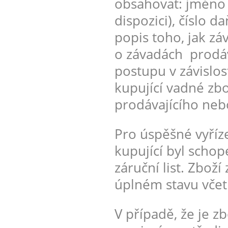
obsahovat: jméno k
dispozici), číslo
popis toho, jak z
o závadách prodáv
postupu v závislo
kupující vadné zbo
prodávajícího nebo
Pro úspěšné vyříz
kupující byl schop
záruční list. Zboží
úplném stavu včet
V případě, že je z