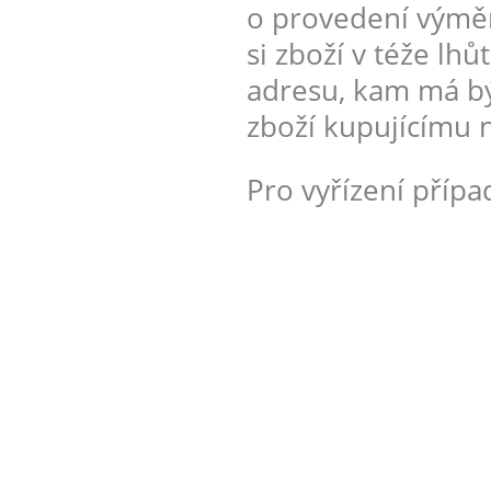
o provedení výměny
si zboží v téže lh
adresu, kam má bý
zboží kupujícímu n
Pro vyřízení příp