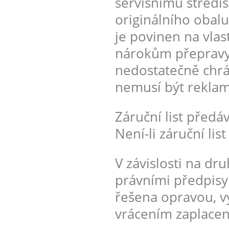
servisnímu středis
originálního obalu
je povinen na vlast
nárokům přepravy.
nedostatečně chrá
nemusí být rekla
Záruční list předá
Není-li záruční lis
V závislosti na dr
právními předpisy
řešena opravou, v
vrácením zaplacen