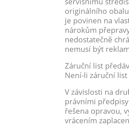
servisnímu středis
originálního obalu
je povinen na vlast
nárokům přepravy.
nedostatečně chrá
nemusí být rekla
Záruční list předá
Není-li záruční lis
V závislosti na dr
právními předpisy
řešena opravou, v
vrácením zaplacen