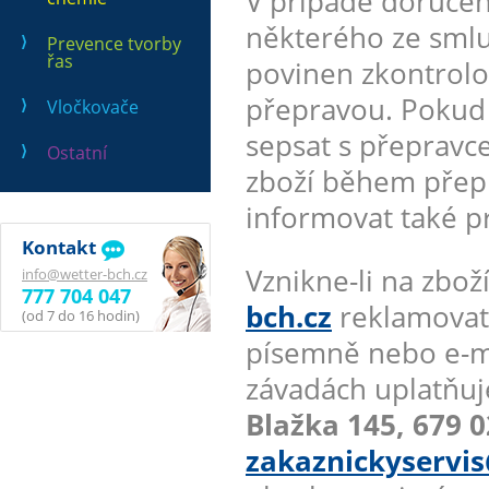
V případě doručen
některého ze smlu
Prevence tvorby
řas
povinen zkontrolo
přepravou. Pokud a
Vločkovače
sepsat s přepravc
Ostatní
zboží během přepr
informovat také p
Kontakt
Vznikne-li na zb
info@wetter-bch.cz
777 704 047
bch.cz
reklamovate
(od 7 do 16 hodin)
písemně nebo e-m
závadách uplatňuj
Blažka 145, 679 0
zakaznickyservis