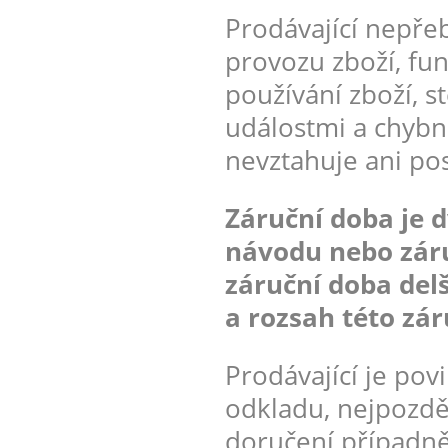
Prodávající nepřeb
provozu zboží, fu
používání zboží, 
událostmi a chybn
nevztahuje ani po
Záruční doba je d
návodu nebo záru
záruční doba delš
a rozsah této zár
Prodávající je pov
odkladu, nejpozdě
doručení případn