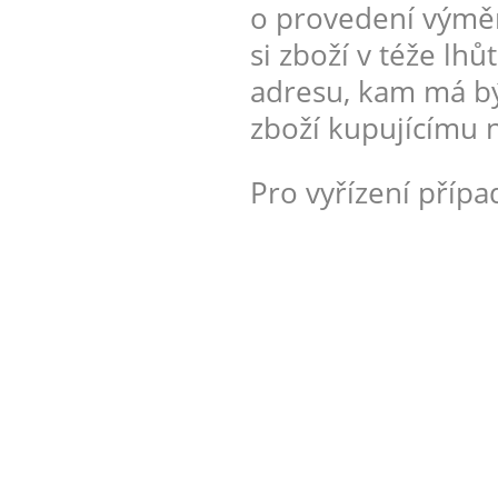
o provedení výměny
si zboží v téže lh
adresu, kam má bý
zboží kupujícímu n
Pro vyřízení příp