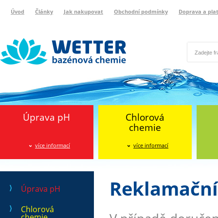
Úvod
Články
Jak nakupovat
Obchodní podmínky
Doprava a pla
Wetter bazénová chemie
Reklamační protokol
Úprava pH
Chlorová
chemie
více informací
více informací
Reklamační
Úprava pH
Chlorová
chemie