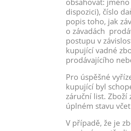
obsahovat: jméno k
dispozici), číslo
popis toho, jak z
o závadách prodáv
postupu v závislo
kupující vadné zbo
prodávajícího nebo
Pro úspěšné vyříz
kupující byl schop
záruční list. Zboží
úplném stavu včet
V případě, že je z