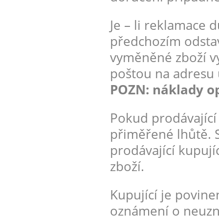
Je – li reklamace 
předchozím odstav
vyměněné zboží vy
poštou na adresu 
POZN: náklady o
Pokud prodávající
přiměřené lhůtě.
prodávající kupuj
zboží.
Kupující je povin
oznámení o neuzná