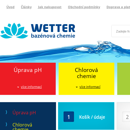
Úvod
Články
Jak nakupovat
Obchodní podmínky
Doprava a pla
Wetter bazénová chemie
Reklamační protokol
Úprava pH
Chlorová
chemie
více informací
více informací
Košík / údaje
Doprava
Úprava pH
Chlorová
chemie