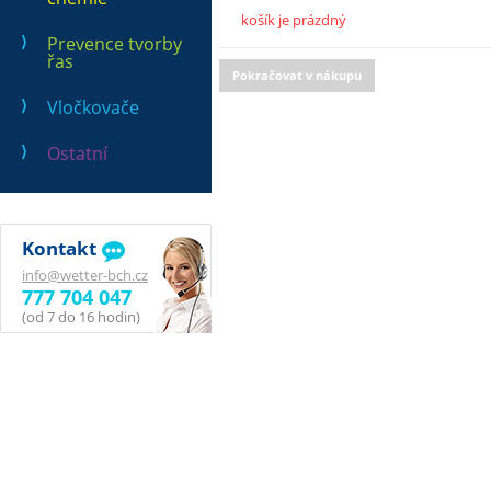
košík je prázdný
Prevence tvorby
řas
Pokračovat v nákupu
Vločkovače
Ostatní
Kontakt
info@wetter-bch.cz
777 704 047
(od 7 do 16 hodin)