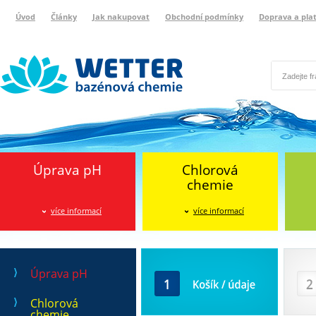
Úvod
Články
Jak nakupovat
Obchodní podmínky
Doprava a pla
Wetter bazénová chemie
Reklamační protokol
Úprava pH
Chlorová
chemie
více informací
více informací
Košík / údaje
Doprava
Úprava pH
Chlorová
chemie