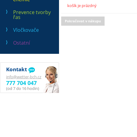
košík je prázdný
Prevence tvorby
řas
Pokračovat v nákupu
Vločkovače
Ostatní
Kontakt
info@wetter-bch.cz
777 704 047
(od 7 do 16 hodin)