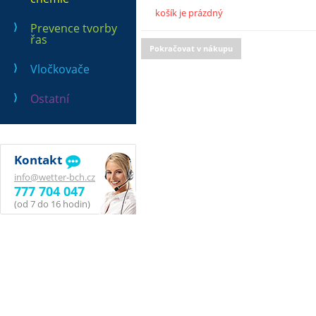
košík je prázdný
Prevence tvorby
řas
Pokračovat v nákupu
Vločkovače
Ostatní
Kontakt
info@wetter-bch.cz
777 704 047
(od 7 do 16 hodin)