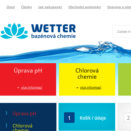
Úvod
Články
Jak nakupovat
Obchodní podmínky
Doprava a pla
Wetter bazénová chemie
Reklamační protokol
Úprava pH
Chlorová
chemie
více informací
více informací
Košík / údaje
Doprava
Úprava pH
Chlorová
chemie