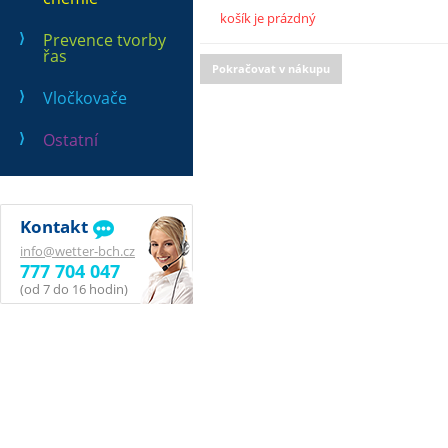
košík je prázdný
Prevence tvorby
řas
Pokračovat v nákupu
Vločkovače
Ostatní
Kontakt
info@wetter-bch.cz
777 704 047
(od 7 do 16 hodin)