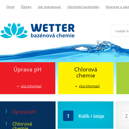
Úvod
Články
Jak nakupovat
Obchodní podmínky
Doprava a pla
Wetter bazénová chemie
Reklamační protokol
Úprava pH
Chlorová
chemie
více informací
více informací
Košík / údaje
Doprava
Úprava pH
Chlorová
chemie