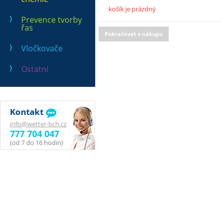
košík je prázdný
Prevence tvorby
řas
Pokračovat v nákupu
Vločkovače
Ostatní
Kontakt
info@wetter-bch.cz
777 704 047
(od 7 do 16 hodin)