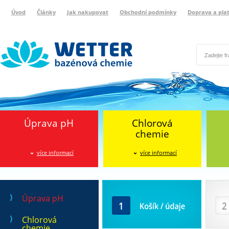
Úvod
Články
Jak nakupovat
Obchodní podmínky
Doprava a pla
Wetter bazénová chemie
Reklamační protokol
Úprava pH
Chlorová
chemie
více informací
více informací
Košík / údaje
Doprava
Úprava pH
Chlorová
chemie