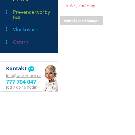
košík je prázdný
Prevence tvorby
řas
Pokračovat v nákupu
Vločkovače
Ostatní
Kontakt
info@wetter-bch.cz
777 704 047
(od 7 do 16 hodin)