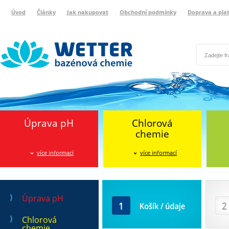
Úvod
Články
Jak nakupovat
Obchodní podmínky
Doprava a pla
Wetter bazénová chemie
Reklamační protokol
Úprava pH
Chlorová
chemie
více informací
více informací
Košík / údaje
Doprava
Úprava pH
Chlorová
chemie