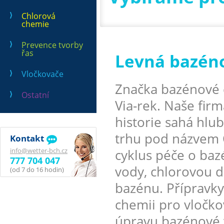
Chlorová
chemie
Prevence tvorby
řas
Levná bazén
Vločkovače
Značka bazénové 
Ostatní
Via-rek. Naše firm
historie sahá hlu
trhu pod názvem 
Kontakt
info@wetter-bch.cz
cyklus péče o ba
777 704 047
vody, chlorovou d
(od 7 do 16 hodin)
bazénu. Přípravky
chemii pro vločko
úpravu bazénové 