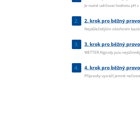
Je nutné udržovat hodnotu pH v r
2.
2. krok pro běžný provo
Nejdůležitějším ošetřením bazéno
3.
3. krok pro běžný provo
WETTER Algicidy jsou nejúčinnější
4.
4. krok pro běžný provo
Přípravky vysráží jemné nečistoty 