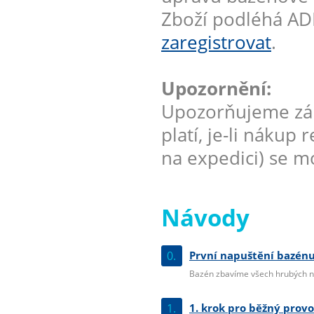
Zboží podléhá AD
zaregistrovat
.
Upozornění:
Upozorňujeme zák
platí, je-li nákup
na expedici) se mo
Návody
0.
První napuštění bazénu
Bazén zbavíme všech hrubých ne
1.
1. krok pro běžný prov