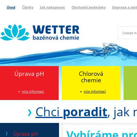
Úvod
Články
Jak nakupovat
Obchodní podmínky
Doprava a pla
Wetter bazénová chemie
Reklamační protokol
Úprava pH
Chlorová
chemie
více informací
více informací
Chci
poradit
, jak
Vybíráme pr
Úprava pH