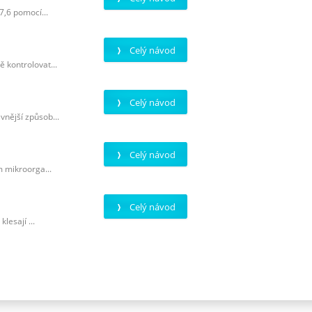
7,6 pomocí...
Celý návod
 kontrolovat...
Celý návod
vnější způsob...
Celý návod
m mikroorga...
Celý návod
lesají ...