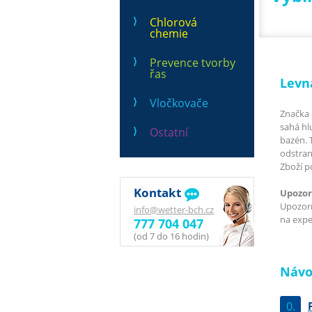
Chlorová
chemie
Prevence tvorby
řas
Levn
Vločkovače
Značka 
sahá hl
Ostatní
bazén. 
odstran
Zboží p
Kontakt
Upozor
Upozorň
info@wetter-bch.cz
na exped
777 704 047
(od 7 do 16 hodin)
Návo
0.