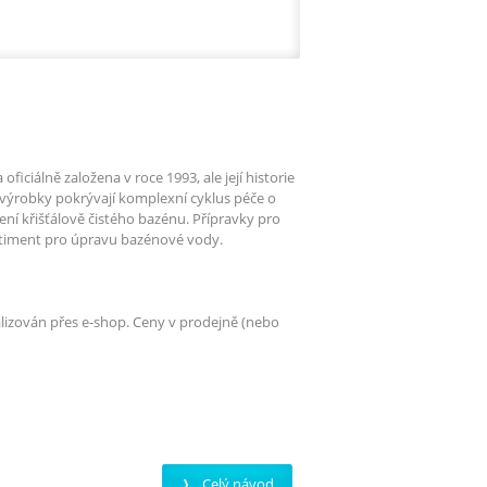
iciálně založena v roce 1993, ale její historie
výrobky pokrývají komplexní cyklus péče o
ní křišťálově čistého bazénu. Přípravky pro
rtiment pro úpravu bazénové vody.
alizován přes e-shop. Ceny v prodejně (nebo
Celý návod