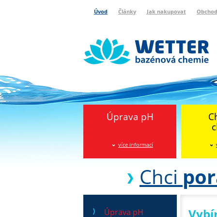
Úvod
Články
Jak nakupovat
Obchod
Wetter bazénová chemie
Reklamační protokol
Úprava pH
C
c
více informací
Chci
por
Vybí
Úprava pH