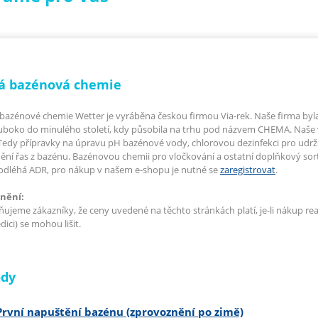
á bazénová chemie
bazénové chemie Wetter je vyráběna českou firmou Via-rek. Naše firma byla of
uboko do minulého století, kdy působila na trhu pod názvem CHEMA. Naše 
Tedy přípravky na úpravu pH bazénové vody, chlorovou dezinfekci pro udrže
ění řas z bazénu. Bazénovou chemii pro vločkování a ostatní doplňkový so
odléhá ADR, pro nákup v našem e-shopu je nutné se
zaregistrovat
.
nění:
ujeme zákazníky, že ceny uvedené na těchto stránkách platí, je-li nákup re
ici) se mohou lišit.
dy
První napuštění bazénu (zprovoznění po zimě)