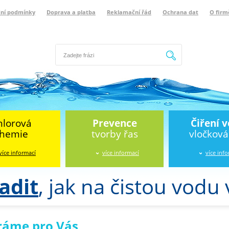
ní podmínky
Doprava a platba
Reklamační řád
Ochrana dat
O firm
Hledat
hlorová
Prevence
Čiření 
hemie
tvorby řas
vločkov
více informací
více informací
více inf
adit
, jak na čistou vodu
ráme pro Vás