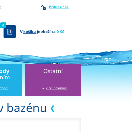
Přihlásit se
ě
0
V
košíku
je zboží za
0 Kč
vody
Ostatní
áním
ormací
více informací
 v bazénu