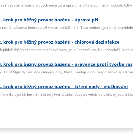
azén zbavíme všech hrubých nečistot a upravíme pH na optimální hodnotu 6,8 – 
1. krok pro běžný provoz bazénu - úprava pH
e nutné udržovat hodnotu pH v rozmezí 6,8 – 7,6. Tuto hodnotu je nutné pravidelně
2. krok pro běžný provoz bazénu - chlorová dezinfekce
ejdůležitějším ošetřením bazénové vody, je její dezinfekce. Nejjednodušší a nejle
3. krok pro běžný provoz bazénu - prevence proti tvorbě řas
ETTER Algicidy jsou nejúčinnější látky, které likvidují vodní řasy a široké spektru
4. krok pro běžný provoz bazénu - čiření vody - vločkování
řípravky vysráží jemné nečistoty tvořící zákal vody do větších vloček, ty jsou těžší, k