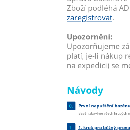
Zboží podléhá AD
zaregistrovat
.
Upozornění:
Upozorňujeme zák
platí, je-li nákup
na expedici) se mo
Návody
0.
První napuštění bazénu
Bazén zbavíme všech hrubých ne
1.
1. krok pro běžný prov