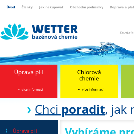
Úvod
Články
Jak nakupovat
Obchodní podmínky
Doprava a pla
Wetter bazénová chemie
Reklamační protokol
Úprava pH
Chlorová
chemie
více informací
více informací
Chci
poradit
, jak
Vybíráme pr
Úprava pH