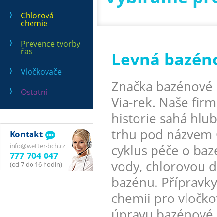
Chlorová
chemie
Prevence tvorby
řas
Levná bazén
Vločkovače
Značka bazénové 
Ostatní
Via-rek. Naše firm
historie sahá hlu
trhu pod názvem 
Kontakt
info@wetter-bch.cz
cyklus péče o ba
777 704 047
vody, chlorovou d
(od 7 do 16 hodin)
bazénu. Přípravky
chemii pro vločko
úpravu bazénové 