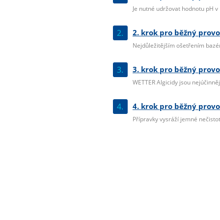
Je nutné udržovat hodnotu pH v r
2.
2. krok pro běžný provo
Nejdůležitějším ošetřením bazéno
3.
3. krok pro běžný provo
WETTER Algicidy jsou nejúčinnější
4.
4. krok pro běžný provo
Přípravky vysráží jemné nečistoty 