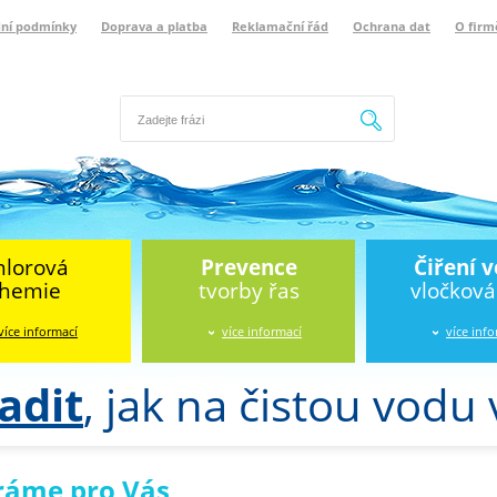
ní podmínky
Doprava a platba
Reklamační řád
Ochrana dat
O firm
Hledat
hlorová
Prevence
Čiření 
hemie
tvorby řas
vločkov
více informací
více informací
více inf
adit
, jak na čistou vodu
ráme pro Vás