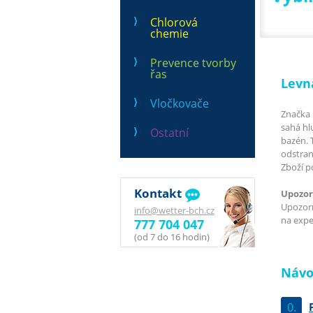
Chlorová
chemie
Prevence tvorby
řas
Levn
Vločkovače
Značka 
sahá hl
Ostatní
bazén. 
odstran
Zboží p
Kontakt
Upozor
Upozorň
info@wetter-bch.cz
na exped
777 704 047
(od 7 do 16 hodin)
Návo
0.