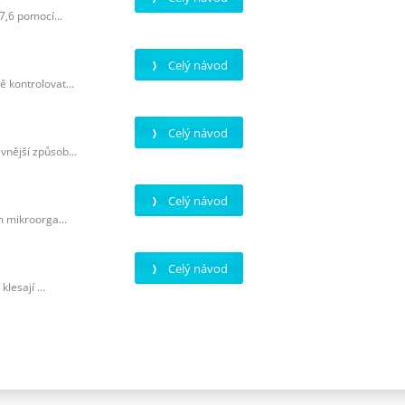
7,6 pomocí...
Celý návod
 kontrolovat...
Celý návod
vnější způsob...
Celý návod
m mikroorga...
Celý návod
lesají ...