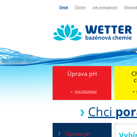
Úvod
Články
Jak nakupovat
Obchod
Wetter bazénová chemie
Reklamační protokol
Úprava pH
C
c
více informací
Chci
por
Vybí
Úprava pH