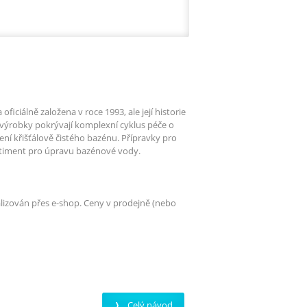
iciálně založena v roce 1993, ale její historie
výrobky pokrývají komplexní cyklus péče o
ní křišťálově čistého bazénu. Přípravky pro
rtiment pro úpravu bazénové vody.
alizován přes e-shop. Ceny v prodejně (nebo
Celý návod