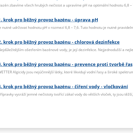
azén zbavíme všech hrubých nečistot a upravíme pH na optimální hodnotu 6,8 – 
1. krok pro běžný provoz bazénu - úprava pH
e nutné udržovat hodnotu pH v rozmezí 6,8 – 7,6. Tuto hodnotu je nutné pravidelně
2. krok pro běžný provoz bazénu - chlorová dezinfekce
ejdůležitějším ošetřením bazénové vody, je její dezinfekce. Nejjednodušší a nejle
3. krok pro běžný provoz bazénu - prevence proti tvorbě řas
ETTER Algicidy jsou nejúčinnější látky, které likvidují vodní řasy a široké spektru
4. krok pro běžný provoz bazénu - čiření vody - vločkování
řípravky vysráží jemné nečistoty tvořící zákal vody do větších vloček, ty jsou těžší, k