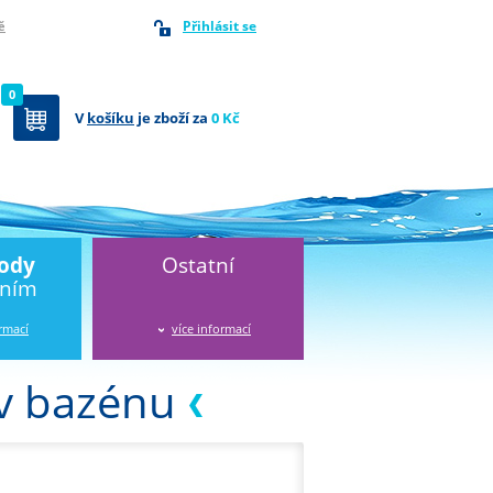
Přihlásit se
ě
0
V
košíku
je zboží za
0 Kč
vody
Ostatní
áním
ormací
více informací
 v bazénu