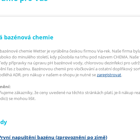
á bazénová chemie
bazénové chemie Wetter je vyráběna českou firmou Via-rek. Naše firma byla of
uboko do minulého století, kdy působila na trhu pod názvem CHEMA. Naše 
Tedy přípravky na úpravu pH bazénové vody, chlorovou dezinfekci pro udrže
ění řas z bazénu. Bazénovou chemii pro vločkování a ostatní doplňkový so
odléhá ADR, pro nákup v našem e-shopu je nutné se
zaregistrovat
.
nění:
ujeme zákazníky, že ceny uvedené na těchto stránkách platí, je-li nákup re
ici) se mohou lišit.
dy
První napuštění bazénu (zprovoznění po zimě)