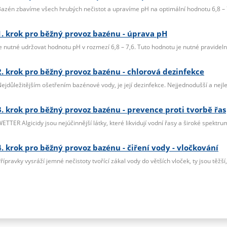
azén zbavíme všech hrubých nečistot a upravíme pH na optimální hodnotu 6,8 – 
1. krok pro běžný provoz bazénu - úprava pH
e nutné udržovat hodnotu pH v rozmezí 6,8 – 7,6. Tuto hodnotu je nutné pravidelně
2. krok pro běžný provoz bazénu - chlorová dezinfekce
ejdůležitějším ošetřením bazénové vody, je její dezinfekce. Nejjednodušší a nejle
3. krok pro běžný provoz bazénu - prevence proti tvorbě řas
ETTER Algicidy jsou nejúčinnější látky, které likvidují vodní řasy a široké spektru
4. krok pro běžný provoz bazénu - čiření vody - vločkování
řípravky vysráží jemné nečistoty tvořící zákal vody do větších vloček, ty jsou těžší, k