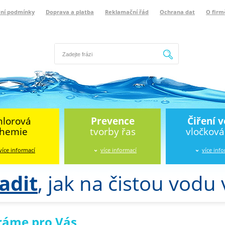
ní podmínky
Doprava a platba
Reklamační řád
Ochrana dat
O firm
Hledat
hlorová
Prevence
Čiření 
hemie
tvorby řas
vločkov
více informací
více informací
více inf
adit
, jak na čistou vodu
ráme pro Vás