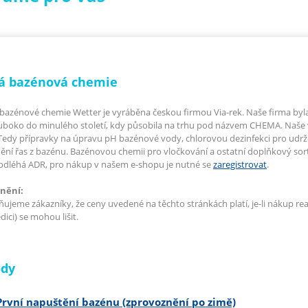
á bazénová chemie
bazénové chemie Wetter je vyráběna českou firmou Via-rek. Naše firma byla of
uboko do minulého století, kdy působila na trhu pod názvem CHEMA. Naše 
Tedy přípravky na úpravu pH bazénové vody, chlorovou dezinfekci pro udrže
ění řas z bazénu. Bazénovou chemii pro vločkování a ostatní doplňkový so
odléhá ADR, pro nákup v našem e-shopu je nutné se
zaregistrovat
.
nění:
ujeme zákazníky, že ceny uvedené na těchto stránkách platí, je-li nákup re
ici) se mohou lišit.
dy
První napuštění bazénu (zprovoznění po zimě)