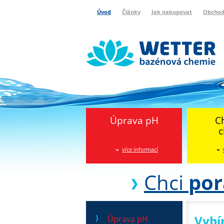
Úvod
Články
Jak nakupovat
Obchod
Wetter bazénová chemie
Reklamační protokol
Úprava pH
C
c
více informací
Chci
por
Vybí
Úprava pH