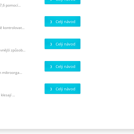
7,6 pomocí...
Celý návod
 kontrolovat...
Celý návod
vnější způsob...
Celý návod
m mikroorga...
Celý návod
lesají ...