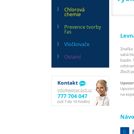
Chlorová
chemie
Prevence tvorby
řas
Levn
Vločkovače
Značka 
sahá hl
Ostatní
bazén. 
odstran
Zboží p
Kontakt
Upozor
Upozorň
info@wetter-bch.cz
na exped
777 704 047
(od 7 do 16 hodin)
Návo
0.