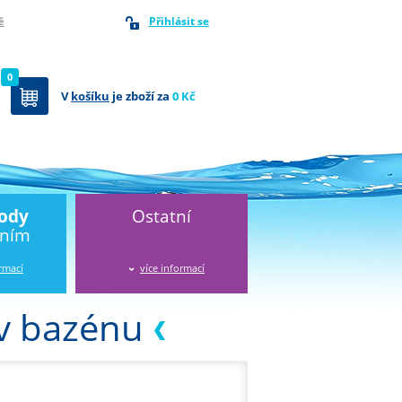
Přihlásit se
ě
0
V
košíku
je zboží za
0 Kč
vody
Ostatní
áním
ormací
více informací
 v bazénu