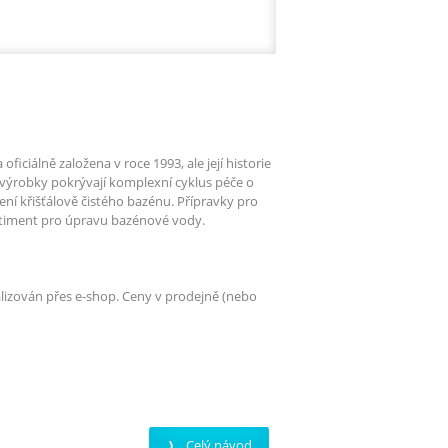
iciálně založena v roce 1993, ale její historie
výrobky pokrývají komplexní cyklus péče o
ní křišťálově čistého bazénu. Přípravky pro
rtiment pro úpravu bazénové vody.
alizován přes e-shop. Ceny v prodejně (nebo
Celý návod