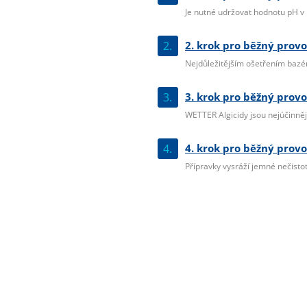
Je nutné udržovat hodnotu pH v r
2.
2. krok pro běžný provo
Nejdůležitějším ošetřením bazéno
3.
3. krok pro běžný provo
WETTER Algicidy jsou nejúčinnější
4.
4. krok pro běžný provo
Přípravky vysráží jemné nečistoty 