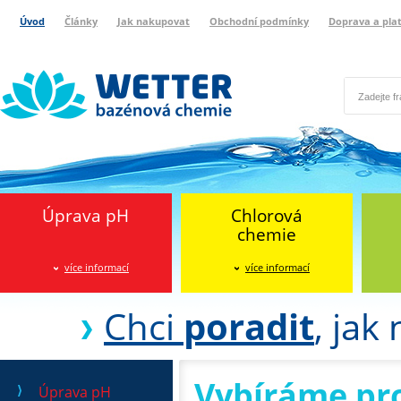
Úvod
Články
Jak nakupovat
Obchodní podmínky
Doprava a pla
Wetter bazénová chemie
Reklamační protokol
Úprava pH
Chlorová
chemie
více informací
více informací
Chci
poradit
, jak
Vybíráme pr
Úprava pH