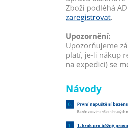
Zboží podléhá AD
zaregistrovat
.
Upozornění:
Upozorňujeme zák
platí, je-li nákup
na expedici) se mo
Návody
0.
První napuštění bazénu
Bazén zbavíme všech hrubých ne
1.
1. krok pro běžný prov