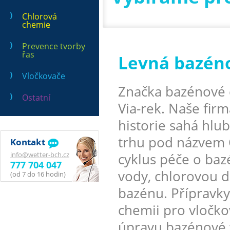
Chlorová
chemie
Prevence tvorby
řas
Levná bazén
Vločkovače
Značka bazénové 
Ostatní
Via-rek. Naše firm
historie sahá hlu
trhu pod názvem 
Kontakt
info@wetter-bch.cz
cyklus péče o ba
777 704 047
vody, chlorovou d
(od 7 do 16 hodin)
bazénu. Přípravky
chemii pro vločko
úpravu bazénové 