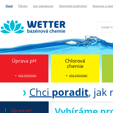
Úvod
Články
Jak nakupovat
Obchodní podmínky
Doprava a pla
Wetter bazénová chemie
Reklamační protokol
Úprava pH
Chlorová
chemie
více informací
více informací
Chci
poradit
, jak
Vybíráme pr
Úprava pH