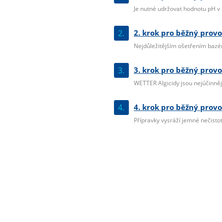
Je nutné udržovat hodnotu pH v r
2.
2. krok pro běžný provo
Nejdůležitějším ošetřením bazéno
3.
3. krok pro běžný provo
WETTER Algicidy jsou nejúčinnější
4.
4. krok pro běžný provo
Přípravky vysráží jemné nečistoty 