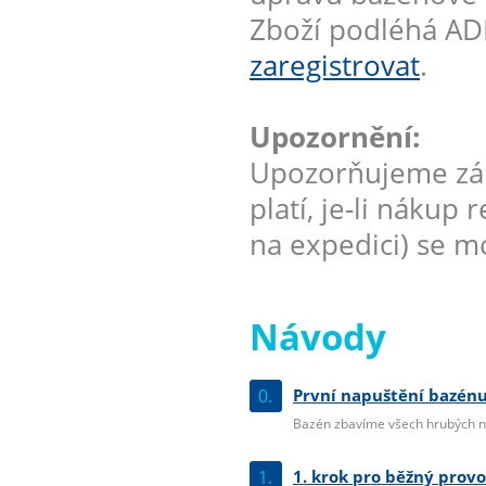
Zboží podléhá AD
zaregistrovat
.
Upozornění:
Upozorňujeme zák
platí, je-li nákup
na expedici) se mo
Návody
0.
První napuštění bazénu
Bazén zbavíme všech hrubých ne
1.
1. krok pro běžný prov