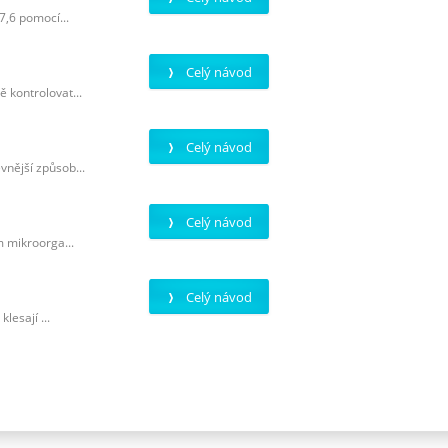
7,6 pomocí...
Celý návod
 kontrolovat...
Celý návod
vnější způsob...
Celý návod
m mikroorga...
Celý návod
lesají ...