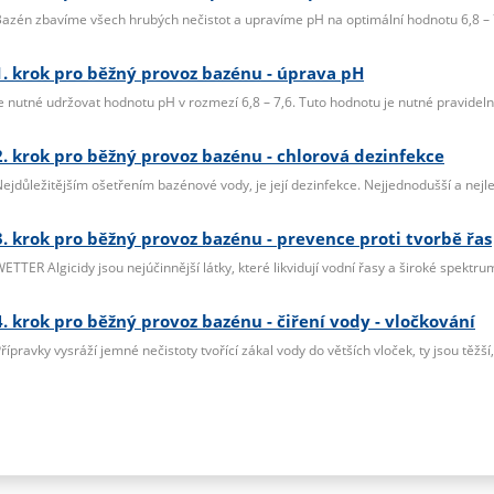
azén zbavíme všech hrubých nečistot a upravíme pH na optimální hodnotu 6,8 – 
1. krok pro běžný provoz bazénu - úprava pH
e nutné udržovat hodnotu pH v rozmezí 6,8 – 7,6. Tuto hodnotu je nutné pravidelně
2. krok pro běžný provoz bazénu - chlorová dezinfekce
ejdůležitějším ošetřením bazénové vody, je její dezinfekce. Nejjednodušší a nejle
3. krok pro běžný provoz bazénu - prevence proti tvorbě řas
ETTER Algicidy jsou nejúčinnější látky, které likvidují vodní řasy a široké spektru
4. krok pro běžný provoz bazénu - čiření vody - vločkování
řípravky vysráží jemné nečistoty tvořící zákal vody do větších vloček, ty jsou těžší, k