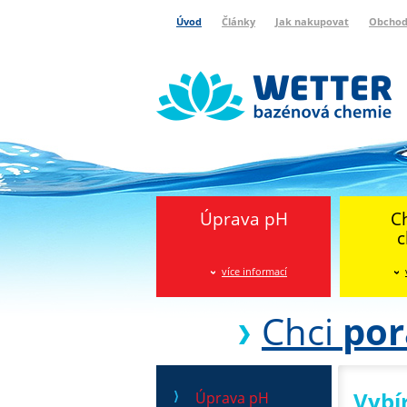
Úvod
Články
Jak nakupovat
Obchod
Wetter bazénová chemie
Reklamační protokol
Úprava pH
C
c
více informací
Chci
por
Vybí
Úprava pH