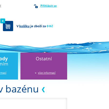
Přihlásit se
ě
0
V
košíku
je zboží za
0 Kč
vody
Ostatní
áním
ormací
více informací
 v bazénu