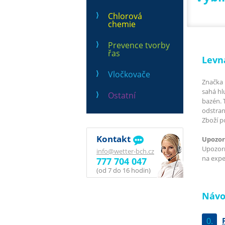
Chlorová
chemie
Prevence tvorby
řas
Levn
Vločkovače
Značka 
sahá hl
Ostatní
bazén. 
odstran
Zboží p
Kontakt
Upozor
Upozorň
info@wetter-bch.cz
na exped
777 704 047
(od 7 do 16 hodin)
Návo
0.