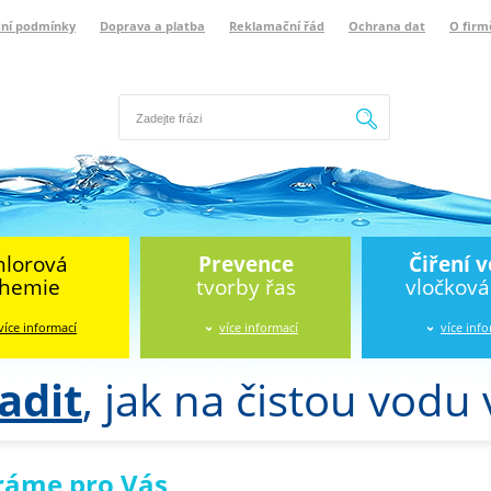
ní podmínky
Doprava a platba
Reklamační řád
Ochrana dat
O firm
Hledat
hlorová
Prevence
Čiření 
hemie
tvorby řas
vločkov
více informací
více informací
více inf
adit
, jak na čistou vodu
ráme pro Vás