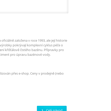
iciálně založena v roce 1993, ale její historie
výrobky pokrývají komplexní cyklus péče o
ní křišťálově čistého bazénu. Přípravky pro
rtiment pro úpravu bazénové vody.
alizován přes e-shop. Ceny v prodejně (nebo
Celý návod