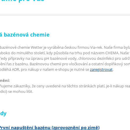
á bazénová chemie
bazénové chemie Wetter je vyráběna českou firmou Via-rek. Naše firma byla of
uboko do minulého století, kdy působila na trhu pod názvem CHEMA. Naše 
Tedy přípravky na úpravu pH bazénové vody, chlorovou dezinfekci pro udrže
ění řas z bazénu. Bazénovou chemii pro vločkování a ostatní doplňkový so
odléhá ADR, pro nákup v našem e-shopu je nutné se
zaregistrovat
.
nění:
ujeme zákazníky, že ceny uvedené na těchto stránkách platí, je-li nákup re
ici) se mohou lišit.
dy
První napuštění bazénu (zprovoznění po zimě)