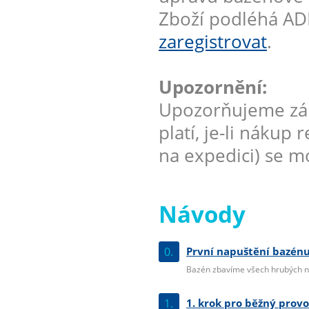
Zboží podléhá AD
zaregistrovat
.
Upozornění:
Upozorňujeme zák
platí, je-li nákup
na expedici) se mo
Návody
0.
První napuštění bazénu
Bazén zbavíme všech hrubých ne
1.
1. krok pro běžný prov