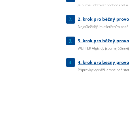
Je nutné udržovat hodnotu pH v r
2.
2. krok pro běžný provo
Nejdůležitějším ošetřením bazéno
3.
3. krok pro běžný provo
WETTER Algicidy jsou nejúčinnější
4.
4. krok pro běžný provo
Přípravky vysráží jemné nečistoty 