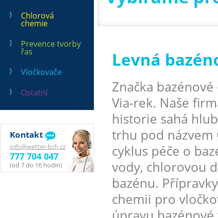
Chlorová
chemie
Prevence tvorby
řas
Levná bazén
Vločkovače
Značka bazénové 
Ostatní
Via-rek. Naše firm
historie sahá hlu
trhu pod názvem 
Kontakt
info@wetter-bch.cz
cyklus péče o ba
777 704 047
vody, chlorovou d
(od 7 do 16 hodin)
bazénu. Přípravky
chemii pro vločko
úpravu bazénové 