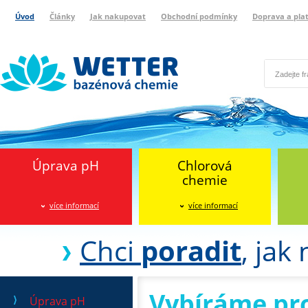
Úvod
Články
Jak nakupovat
Obchodní podmínky
Doprava a pla
Wetter bazénová chemie
Reklamační protokol
Úprava pH
Chlorová
chemie
více informací
více informací
Chci
poradit
, jak
Vybíráme pr
Úprava pH