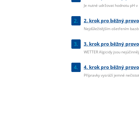
Je nutné udržovat hodnotu pH v r
2.
2. krok pro běžný provo
Nejdůležitějším ošetřením bazéno
3.
3. krok pro běžný provo
WETTER Algicidy jsou nejúčinnější
4.
4. krok pro běžný provo
Přípravky vysráží jemné nečistoty 