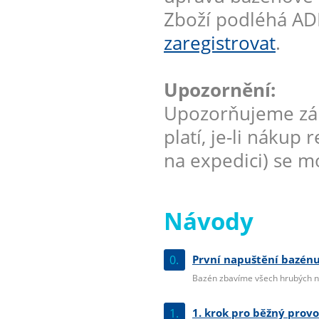
Zboží podléhá AD
zaregistrovat
.
Upozornění:
Upozorňujeme zák
platí, je-li nákup
na expedici) se mo
Návody
0.
První napuštění bazénu
Bazén zbavíme všech hrubých ne
1.
1. krok pro běžný prov