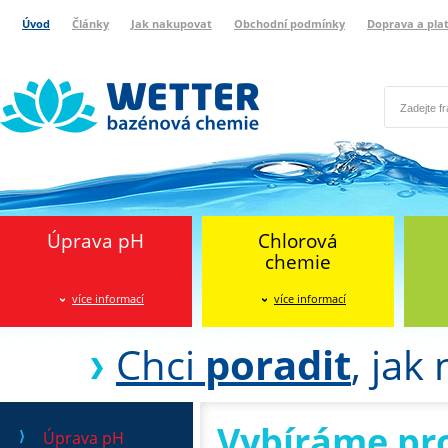
Úvod
Články
Jak nakupovat
Obchodní podmínky
Doprava a pla
Wetter bazénová chemie
Reklamační protokol
Úprava pH
Chlorová
chemie
více informací
více informací
Chci
poradit
, jak
Vybíráme pr
Úprava pH