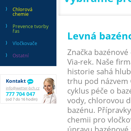
Chlorová
chemie
Prevence tvorby
řas
Levná bazén
Vločkovače
Značka bazénové 
Ostatní
Via-rek. Naše firm
historie sahá hlu
trhu pod názvem 
Kontakt
info@wetter-bch.cz
cyklus péče o ba
777 704 047
vody, chlorovou d
(od 7 do 16 hodin)
bazénu. Přípravky
chemii pro vločko
úpravu bazénové 