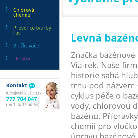
Chlorová
chemie
Prevence tvorby
řas
Levná bazén
Vločkovače
Značka bazénové 
Ostatní
Via-rek. Naše firm
historie sahá hlu
trhu pod názvem 
Kontakt
info@wetter-bch.cz
cyklus péče o ba
777 704 047
vody, chlorovou d
(od 7 do 16 hodin)
bazénu. Přípravky
chemii pro vločko
úpravu bazénové 