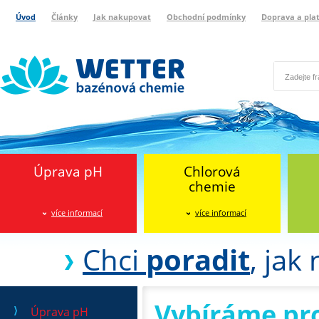
Úvod
Články
Jak nakupovat
Obchodní podmínky
Doprava a pla
Wetter bazénová chemie
Reklamační protokol
Úprava pH
Chlorová
chemie
více informací
více informací
Chci
poradit
, jak
Vybíráme pr
Úprava pH