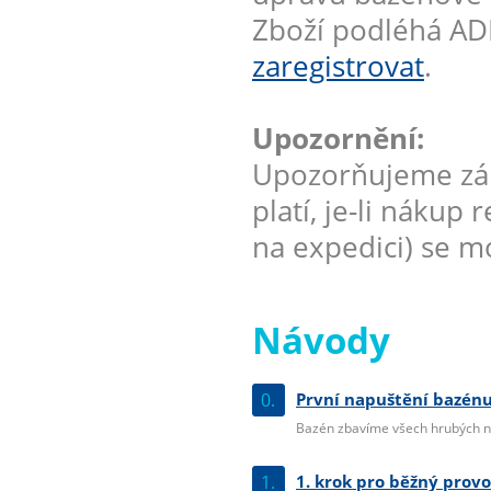
Zboží podléhá AD
zaregistrovat
.
Upozornění:
Upozorňujeme zák
platí, je-li nákup
na expedici) se mo
Návody
0.
První napuštění bazénu
Bazén zbavíme všech hrubých ne
1.
1. krok pro běžný prov