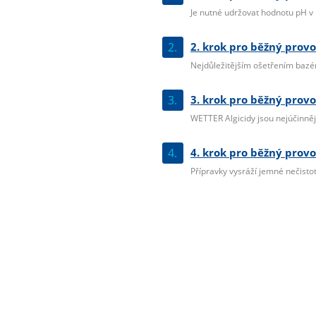
Je nutné udržovat hodnotu pH v r
2.
2. krok pro běžný provo
Nejdůležitějším ošetřením bazéno
3.
3. krok pro běžný provo
WETTER Algicidy jsou nejúčinnější
4.
4. krok pro běžný provo
Přípravky vysráží jemné nečistoty 