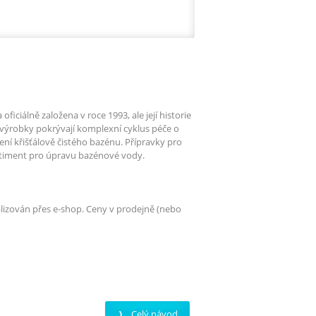
iciálně založena v roce 1993, ale její historie
výrobky pokrývají komplexní cyklus péče o
ní křišťálově čistého bazénu. Přípravky pro
rtiment pro úpravu bazénové vody.
alizován přes e-shop. Ceny v prodejně (nebo
Celý návod