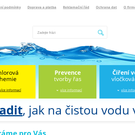
ní podmínky
Doprava a platba
Reklamační řád
Ochrana dat
O firm
Hledat
hlorová
Prevence
Čiření 
hemie
tvorby řas
vločkov
více informací
více informací
více inf
adit
, jak na čistou vodu
ráme pro Vás