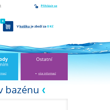
Přihlásit se
ě
0
V
košíku
je zboží za
0 Kč
vody
Ostatní
áním
ormací
více informací
 v bazénu