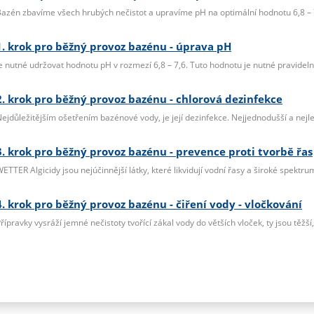
azén zbavíme všech hrubých nečistot a upravíme pH na optimální hodnotu 6,8 – 
1. krok pro běžný provoz bazénu - úprava pH
e nutné udržovat hodnotu pH v rozmezí 6,8 – 7,6. Tuto hodnotu je nutné pravidelně
2. krok pro běžný provoz bazénu - chlorová dezinfekce
ejdůležitějším ošetřením bazénové vody, je její dezinfekce. Nejjednodušší a nejle
3. krok pro běžný provoz bazénu - prevence proti tvorbě řas
ETTER Algicidy jsou nejúčinnější látky, které likvidují vodní řasy a široké spektru
4. krok pro běžný provoz bazénu - čiření vody - vločkování
řípravky vysráží jemné nečistoty tvořící zákal vody do větších vloček, ty jsou těžší, k