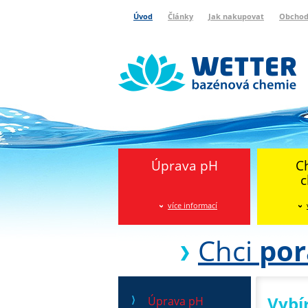
Úvod
Články
Jak nakupovat
Obchod
Wetter bazénová chemie
Reklamační protokol
Úprava pH
C
c
více informací
Chci
por
Vybí
Úprava pH