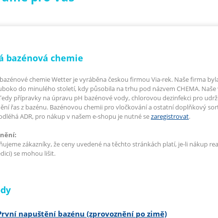
á bazénová chemie
bazénové chemie Wetter je vyráběna českou firmou Via-rek. Naše firma byla of
uboko do minulého století, kdy působila na trhu pod názvem CHEMA. Naše 
Tedy přípravky na úpravu pH bazénové vody, chlorovou dezinfekci pro udrže
ění řas z bazénu. Bazénovou chemii pro vločkování a ostatní doplňkový so
odléhá ADR, pro nákup v našem e-shopu je nutné se
zaregistrovat
.
nění:
ujeme zákazníky, že ceny uvedené na těchto stránkách platí, je-li nákup re
ici) se mohou lišit.
dy
První napuštění bazénu (zprovoznění po zimě)