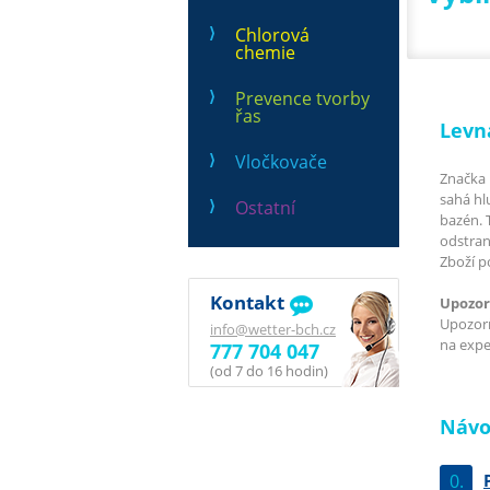
Chlorová
chemie
Prevence tvorby
řas
Levn
Vločkovače
Značka 
sahá hl
Ostatní
bazén. 
odstran
Zboží p
Kontakt
Upozor
Upozorň
info@wetter-bch.cz
na exped
777 704 047
(od 7 do 16 hodin)
Návo
0.