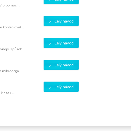
7,6 pomocí...
Celý návod
 kontrolovat...
Celý návod
vnější způsob...
Celý návod
m mikroorga...
Celý návod
lesají ...