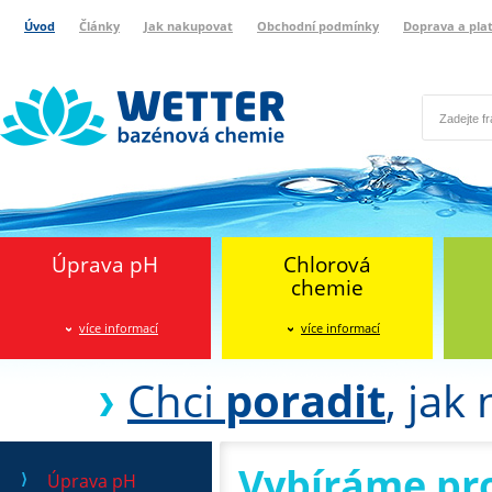
Úvod
Články
Jak nakupovat
Obchodní podmínky
Doprava a pla
Wetter bazénová chemie
Reklamační protokol
Úprava pH
Chlorová
chemie
více informací
více informací
Chci
poradit
, jak
Vybíráme pr
Úprava pH