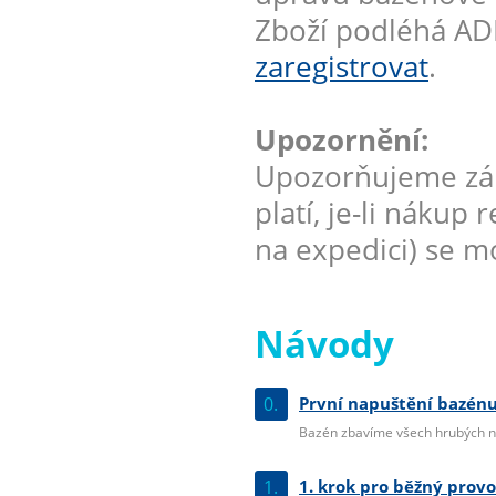
Zboží podléhá AD
zaregistrovat
.
Upozornění:
Upozorňujeme zák
platí, je-li nákup
na expedici) se mo
Návody
0.
První napuštění bazénu
Bazén zbavíme všech hrubých ne
1.
1. krok pro běžný prov