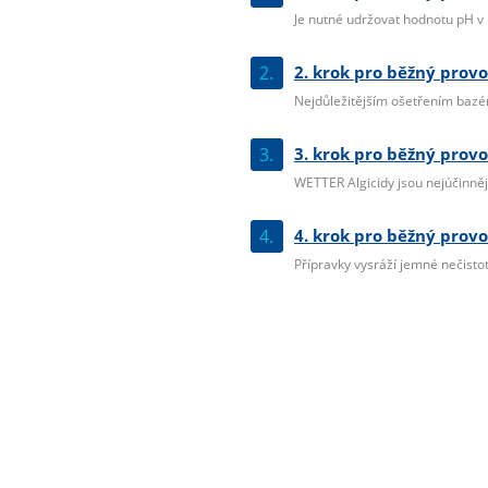
Je nutné udržovat hodnotu pH v r
2.
2. krok pro běžný provo
Nejdůležitějším ošetřením bazéno
3.
3. krok pro běžný provo
WETTER Algicidy jsou nejúčinnější
4.
4. krok pro běžný provo
Přípravky vysráží jemné nečistoty 