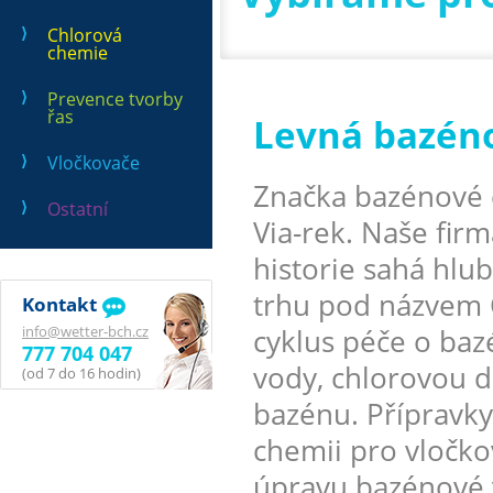
Chlorová
chemie
Prevence tvorby
řas
Levná bazén
Vločkovače
Značka bazénové 
Ostatní
Via-rek. Naše firm
historie sahá hlu
trhu pod názvem 
Kontakt
info@wetter-bch.cz
cyklus péče o ba
777 704 047
vody, chlorovou d
(od 7 do 16 hodin)
bazénu. Přípravky
chemii pro vločko
úpravu bazénové 