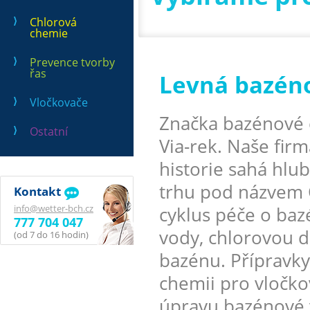
Chlorová
chemie
Prevence tvorby
řas
Levná bazén
Vločkovače
Značka bazénové 
Ostatní
Via-rek. Naše firm
historie sahá hlu
trhu pod názvem 
Kontakt
info@wetter-bch.cz
cyklus péče o ba
777 704 047
vody, chlorovou d
(od 7 do 16 hodin)
bazénu. Přípravky
chemii pro vločko
úpravu bazénové 