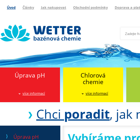
Úvod
Články
Jak nakupovat
Obchodní podmínky
Doprava a pla
Wetter bazénová chemie
Reklamační protokol
Úprava pH
Chlorová
chemie
více informací
více informací
Chci
poradit
, jak
Vybíráme pr
Úprava pH