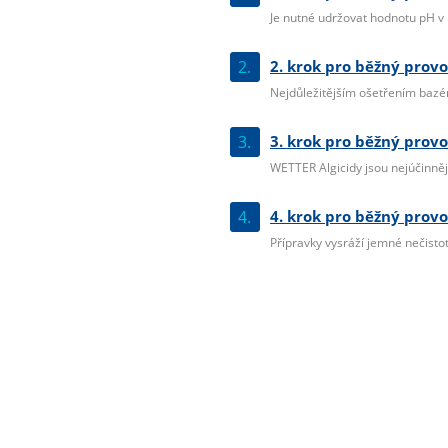
Je nutné udržovat hodnotu pH v r
2.
2. krok pro běžný provo
Nejdůležitějším ošetřením bazéno
3.
3. krok pro běžný provo
WETTER Algicidy jsou nejúčinnější
4.
4. krok pro běžný provo
Přípravky vysráží jemné nečistoty 