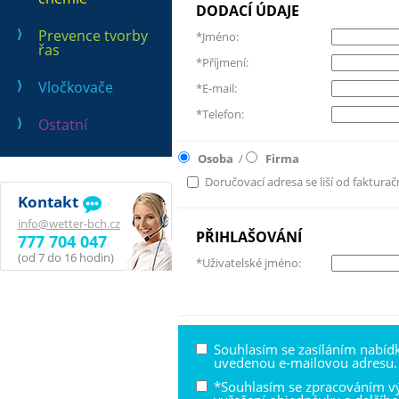
DODACÍ ÚDAJE
Prevence tvorby
*Jméno:
řas
*Příjmení:
Vločkovače
*E-mail:
*Telefon:
Ostatní
Osoba
/
Firma
Doručovací adresa se liší od fakturač
Kontakt
info@wetter-bch.cz
PŘIHLAŠOVÁNÍ
777 704 047
(od 7 do 16 hodin)
*Uživatelské jméno:
Souhlasím se zasíláním nabíd
uvedenou e-mailovou adresu.
*Souhlasím se zpracováním v