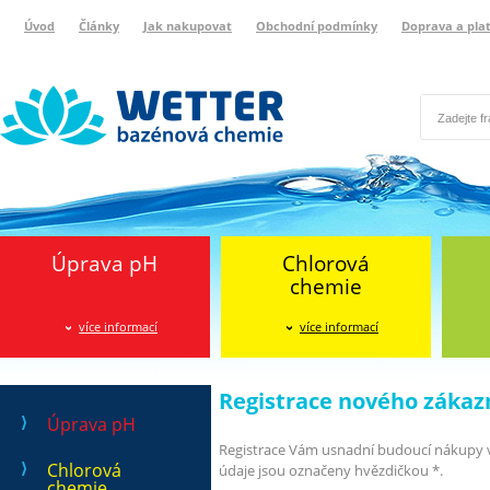
Úvod
Články
Jak nakupovat
Obchodní podmínky
Doprava a pla
Wetter bazénová chemie
Reklamační protokol
Úprava pH
Chlorová
chemie
více informací
více informací
Registrace nového zákaz
Úprava pH
Registrace Vám usnadní budoucí nákupy v
Chlorová
údaje jsou označeny hvězdičkou *.
chemie