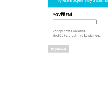
vyřešení objednávky a dalšíh
*OVĚŘENÍ
Zadejte text z obrázku,
dodržujte, prosím, velká písmena
Registrovat