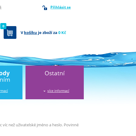
Přihlásit se
ě
0
V
košíku
je zboží za
0 Kč
vody
Ostatní
áním
ormací
více informací
víc než uživatelské jméno a heslo. Povinné