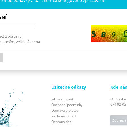
šení objednávky a dalšího marketingového zpracování.
ENÍ
ext z obrázku,
, prosím, velká písmena
Užitečné odkazy
Kde nás
Jak nakupovat
Ol. Blažka
679 02 Ráje
Obchodní podmínky
Doprava a platba
Reklamační řád
Zobrazit
Ochrana dat