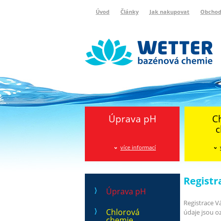
Úvod
Články
Jak nakupovat
Obchod
Wetter bazénová chemie
Reklamační protokol
Úprava pH
C
c
více informací
Registr
Úprava pH
Registrace V
Chlorová
údaje jsou o
chemie