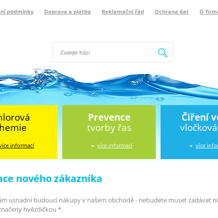
ní podmínky
Doprava a platba
Reklamační řád
Ochrana dat
O firm
Hledat
hlorová
Prevence
Čiření 
hemie
tvorby řas
vločkov
více informací
více informací
více inf
ace nového zákazníka
ám usnadní budoucí nákupy v našem obchodě - nebudete muset zadávat nic 
značeny hvězdičkou *.