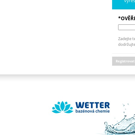
vyře
*OVĚŘ
Zadejte t
dodržujte
Registrovat
Wetter