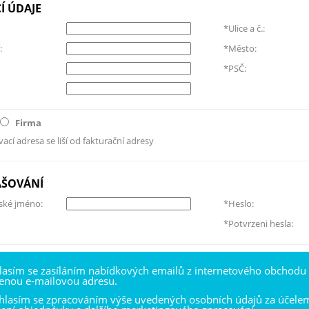
Í ÚDAJE
*Ulice a č.:
:
*Město:
*PSČ:
Firma
ací adresa se liší od fakturační adresy
AŠOVÁNÍ
ské jméno:
*Heslo:
*Potvrzeni hesla:
lasím se zasíláním nabídkových emailů z internetového obchodu
enou e-mailovou adresu.
hlasím se zpracováním výše uvedených osobních údajů za účele