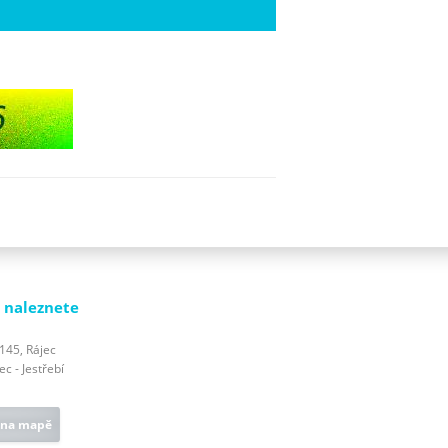
 naleznete
 145, Rájec
c - Jestřebí
 na mapě