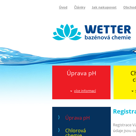
Úvod
Články
Jak nakupovat
Obchod
Wetter bazénová chemie
Reklamační protokol
Úprava pH
C
c
více informací
Registr
Úprava pH
Registrace V
Chlorová
údaje jsou o
chemie