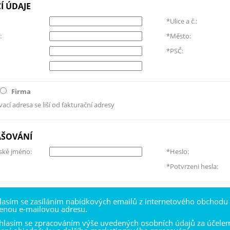
Í ÚDAJE
*Ulice a č.:
:
*Město:
*PSČ:
Firma
ací adresa se liší od fakturační adresy
AŠOVÁNÍ
ské jméno:
*Heslo:
*Potvrzeni hesla:
lasím se zasíláním nabídkových emailů z internetového obchodu
enou e-mailovou adresu.
hlasím se zpracováním výše uvedených osobních údajů za účele