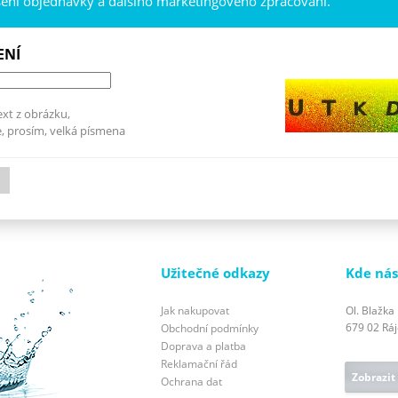
šení objednávky a dalšího marketingového zpracování.
ENÍ
ext z obrázku,
, prosím, velká písmena
Užitečné odkazy
Kde nás
Jak nakupovat
Ol. Blažka
679 02 Ráje
Obchodní podmínky
Doprava a platba
Reklamační řád
Zobrazit
Ochrana dat