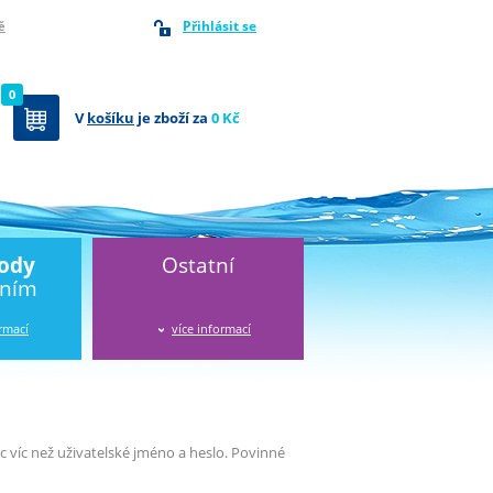
Přihlásit se
ě
0
V
košíku
je zboží za
0 Kč
vody
Ostatní
áním
ormací
více informací
víc než uživatelské jméno a heslo. Povinné