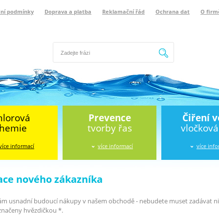
ní podmínky
Doprava a platba
Reklamační řád
Ochrana dat
O firm
Hledat
hlorová
Prevence
Čiření 
hemie
tvorby řas
vločkov
více informací
více informací
více inf
ace nového zákazníka
ám usnadní budoucí nákupy v našem obchodě - nebudete muset zadávat nic 
značeny hvězdičkou *.