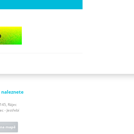
 naleznete
 145, Rájec
c - Jestřebí
 na mapě