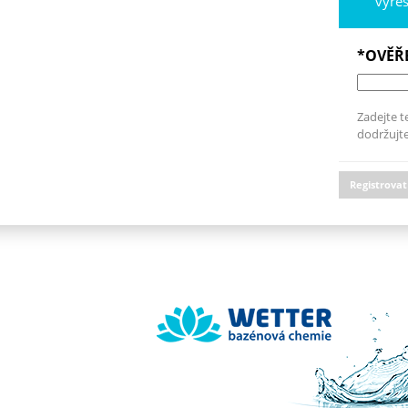
vyře
*OVĚŘ
Zadejte t
dodržujte
Registrovat
Wetter