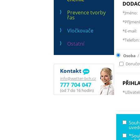
DODAC
Prevence tvorby
*Jméno:
řas
*Příjmení
Vločkovače
*E-mail:
*Telefon:
Ostatní
Osoba
/
Doručov
Kontakt
info@wetter-bch.cz
PŘIHL
777 704 047
(od 7 do 16 hodin)
*Uživatel
Souh
uved
*Sou