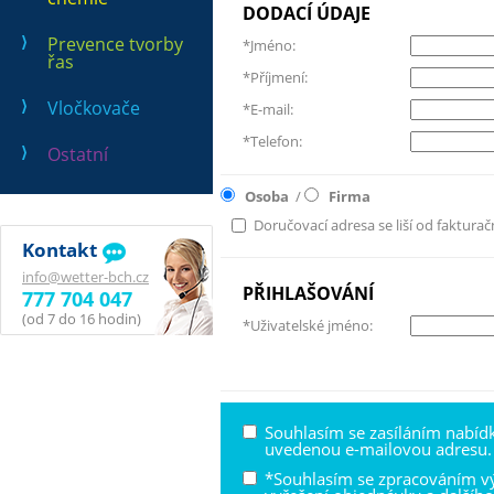
DODACÍ ÚDAJE
Prevence tvorby
*Jméno:
řas
*Příjmení:
Vločkovače
*E-mail:
*Telefon:
Ostatní
Osoba
/
Firma
Doručovací adresa se liší od fakturač
Kontakt
info@wetter-bch.cz
PŘIHLAŠOVÁNÍ
777 704 047
(od 7 do 16 hodin)
*Uživatelské jméno:
Souhlasím se zasíláním nabíd
uvedenou e-mailovou adresu.
*Souhlasím se zpracováním v