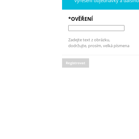
vyřešení objednávky a dalšíh
*OVĚŘENÍ
Zadejte text z obrázku,
dodržujte, prosím, velká písmena
Registrovat