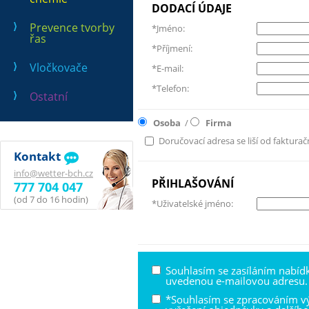
DODACÍ ÚDAJE
Prevence tvorby
*Jméno:
řas
*Příjmení:
Vločkovače
*E-mail:
*Telefon:
Ostatní
Osoba
/
Firma
Doručovací adresa se liší od fakturač
Kontakt
info@wetter-bch.cz
PŘIHLAŠOVÁNÍ
777 704 047
(od 7 do 16 hodin)
*Uživatelské jméno:
Souhlasím se zasíláním nabíd
uvedenou e-mailovou adresu.
*Souhlasím se zpracováním v