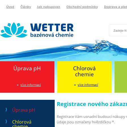
Úvod
Články
Jak nakupovat
Obchodní podmínky
Doprava a pla
Wetter bazénová chemie
Reklamační protokol
Úprava pH
Chlorová
chemie
více informací
více informací
Registrace nového zákaz
Úprava pH
Registrace Vám usnadní budoucí nákupy v
Chlorová
údaje jsou označeny hvězdičkou *.
chemie