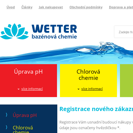
Úvod
Články
Jak nakupovat
Obchodní podmínky
Doprava a pla
Wetter bazénová chemie
Reklamační protokol
Úprava pH
Chlorová
chemie
více informací
více informací
Registrace nového zákaz
Úprava pH
Registrace Vám usnadní budoucí nákupy v
Chlorová
údaje jsou označeny hvězdičkou *.
chemie