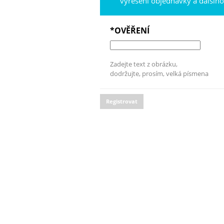
vyřešení objednávky a dalšíh
*OVĚŘENÍ
Zadejte text z obrázku,
dodržujte, prosím, velká písmena
Registrovat