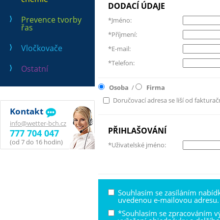
DODACÍ ÚDAJE
Prevence tvorby
*Jméno:
řas
*Příjmení:
Vločkovače
*E-mail:
*Telefon:
Ostatní
Osoba
/
Firma
Doručovací adresa se liší od fakturač
Kontakt
info@wetter-bch.cz
PŘIHLAŠOVÁNÍ
777 704 047
(od 7 do 16 hodin)
*Uživatelské jméno:
Souhlasím se zasíláním nabíd
uvedenou e-mailovou adresu.
*Souhlasím se zpracováním v