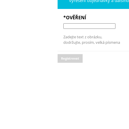
vyřešení objednávky a dalšíh
*OVĚŘENÍ
Zadejte text z obrázku,
dodržujte, prosím, velká písmena
Registrovat