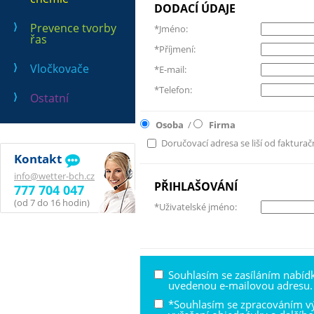
DODACÍ ÚDAJE
Prevence tvorby
*Jméno:
řas
*Příjmení:
Vločkovače
*E-mail:
*Telefon:
Ostatní
Osoba
/
Firma
Doručovací adresa se liší od fakturač
Kontakt
info@wetter-bch.cz
PŘIHLAŠOVÁNÍ
777 704 047
(od 7 do 16 hodin)
*Uživatelské jméno:
Souhlasím se zasíláním nabíd
uvedenou e-mailovou adresu.
*Souhlasím se zpracováním v