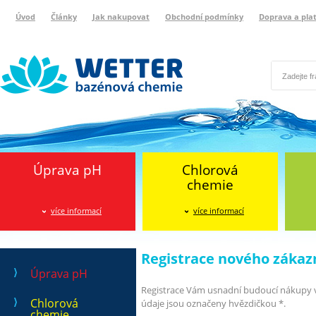
Úvod
Články
Jak nakupovat
Obchodní podmínky
Doprava a pla
Wetter bazénová chemie
Reklamační protokol
Úprava pH
Chlorová
chemie
více informací
více informací
Registrace nového zákaz
Úprava pH
Registrace Vám usnadní budoucí nákupy v
Chlorová
údaje jsou označeny hvězdičkou *.
chemie