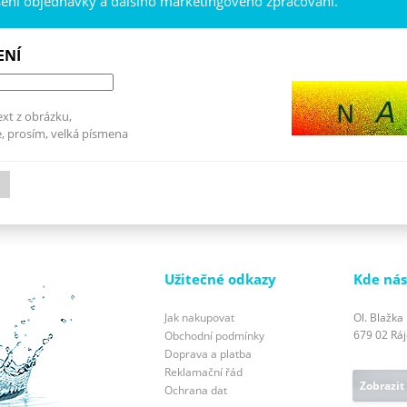
šení objednávky a dalšího marketingového zpracování.
ENÍ
ext z obrázku,
, prosím, velká písmena
Užitečné odkazy
Kde nás
Jak nakupovat
Ol. Blažka
679 02 Ráje
Obchodní podmínky
Doprava a platba
Reklamační řád
Zobrazit
Ochrana dat