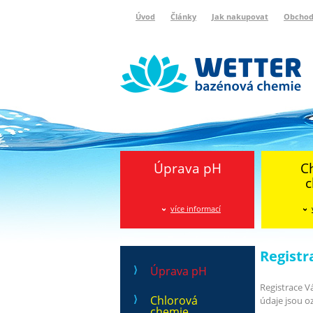
Úvod
Články
Jak nakupovat
Obchod
Wetter bazénová chemie
Reklamační protokol
Úprava pH
C
c
více informací
Registr
Úprava pH
Registrace V
Chlorová
údaje jsou o
chemie