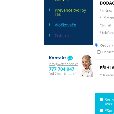
DODAC
Prevence tvorby
*Jméno:
řas
*Příjmení
Vločkovače
*E-mail:
*Telefon:
Ostatní
Osoba
/
Doručov
Kontakt
info@wetter-bch.cz
PŘIHL
777 704 047
(od 7 do 16 hodin)
*Uživatel
Souh
uved
*Sou