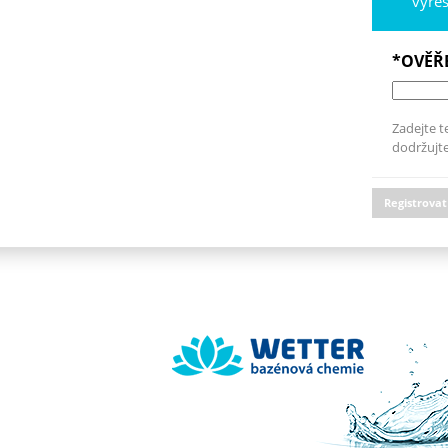
vyře
*OVĚŘ
Zadejte t
dodržujte
Registrovat
Wetter