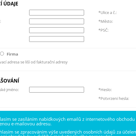
Í ÚDAJE
*Ulice a č.:
:
*Město:
*PSČ:
Firma
ací adresa se liší od fakturační adresy
AŠOVÁNÍ
ské jméno:
*Heslo:
*Potvrzeni hesla:
lasím se zasíláním nabídkových emailů z internetového obchodu
enou e-mailovou adresu.
hlasím se zpracováním výše uvedených osobních údajů za účele