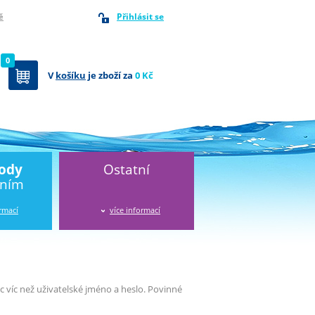
Přihlásit se
ě
0
V
košíku
je zboží za
0 Kč
vody
Ostatní
áním
ormací
více informací
víc než uživatelské jméno a heslo. Povinné