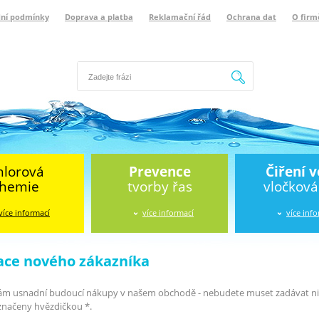
ní podmínky
Doprava a platba
Reklamační řád
Ochrana dat
O firm
Hledat
hlorová
Prevence
Čiření 
hemie
tvorby řas
vločkov
více informací
více informací
více inf
ace nového zákazníka
ám usnadní budoucí nákupy v našem obchodě - nebudete muset zadávat nic 
značeny hvězdičkou *.