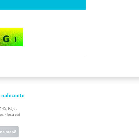
 naleznete
 145, Rájec
c - Jestřebí
 na mapě