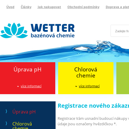
Úvod
Články
Jak nakupovat
Obchodní podmínky
Doprava a pla
Wetter bazénová chemie
Reklamační protokol
Úprava pH
Chlorová
chemie
více informací
více informací
Registrace nového zákaz
Úprava pH
Registrace Vám usnadní budoucí nákupy v
Chlorová
údaje jsou označeny hvězdičkou *.
chemie