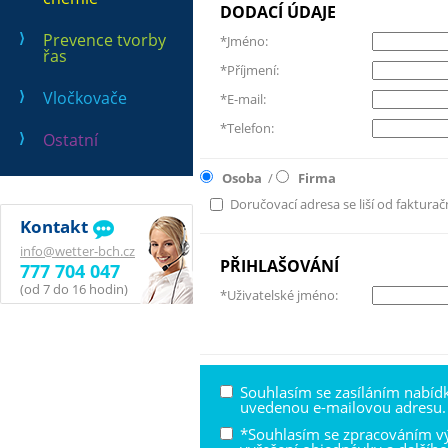
DODACÍ ÚDAJE
Prevence tvorby
*Jméno:
řas
*Příjmení:
Vločkovače
*E-mail:
*Telefon:
Ostatní
Osoba
/
Firma
Doručovací adresa se liší od fakturač
Kontakt
info@wetter-bch.cz
PŘIHLAŠOVÁNÍ
777 704 047
(od 7 do 16 hodin)
*Uživatelské jméno:
Souhlasím se zasíláním nabíd
uvedenou e-mailovou adresu.
*Souhlasím se zpracováním v