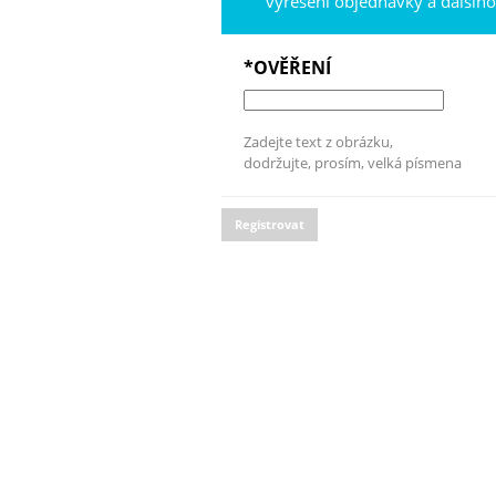
vyřešení objednávky a dalšíh
*OVĚŘENÍ
Zadejte text z obrázku,
dodržujte, prosím, velká písmena
Registrovat