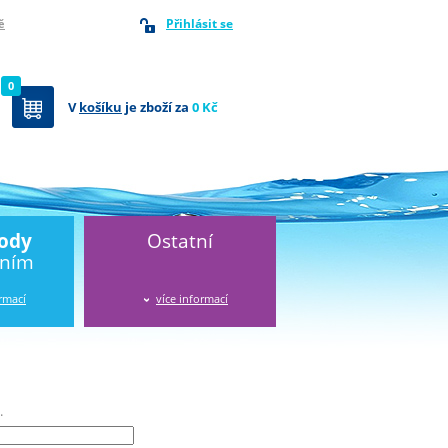
Přihlásit se
ě
0
V
košíku
je zboží za
0 Kč
vody
Ostatní
áním
ormací
více informací
.