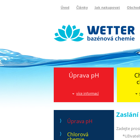
Úvod
Články
Jak nakupovat
Obchod
Wetter bazénová chemie
Reklamační protokol
Úprava pH
C
c
více informací
Zaslán
Úprava pH
Zadejte pros
Chlorová
*
Uživate
chemie