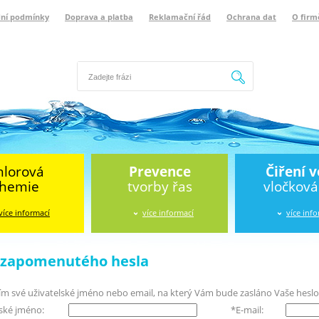
ní podmínky
Doprava a platba
Reklamační řád
Ochrana dat
O firm
Hledat
hlorová
Prevence
Čiření 
hemie
tvorby řas
vločkov
více informací
více informací
více inf
í zapomenutého hesla
ím své uživatelské jméno nebo email, na který Vám bude zasláno Vaše heslo
lské jméno:
*
E-mail: