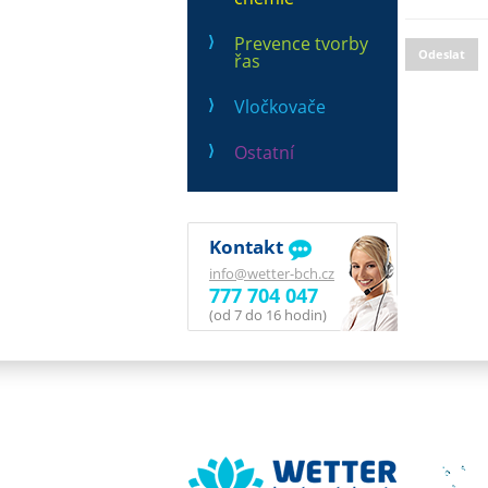
Prevence tvorby
Odeslat
řas
Vločkovače
Ostatní
Kontakt
info@wetter-bch.cz
777 704 047
(od 7 do 16 hodin)
Wetter