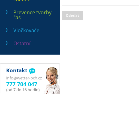
Prevence tvorby
Odeslat
řas
Vločkovače
Ostatní
Kontakt
info@wetter-bch.cz
777 704 047
(od 7 do 16 hodin)