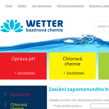
Úvod
Články
Jak nakupovat
Obchodní podmínky
Doprava a pla
Wetter bazénová chemie
Reklamační protokol
Úprava pH
Chlorová
chemie
více informací
více informací
Zaslání zapomenutého h
Úprava pH
Zadejte prosím své uživatelské jméno neb
Chlorová
*
Uživatelské jméno:
chemie