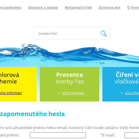
ní podmínky
Doprava a platba
Reklamační řád
Ochrana dat
O firm
Hledat
hlorová
Prevence
Čiření 
hemie
tvorby řas
vločkov
více informací
více informací
více inf
í zapomenutého hesla
ím své uživatelské jméno nebo email, na který Vám bude zasláno Vaše heslo
lské jméno:
*
E-mail: