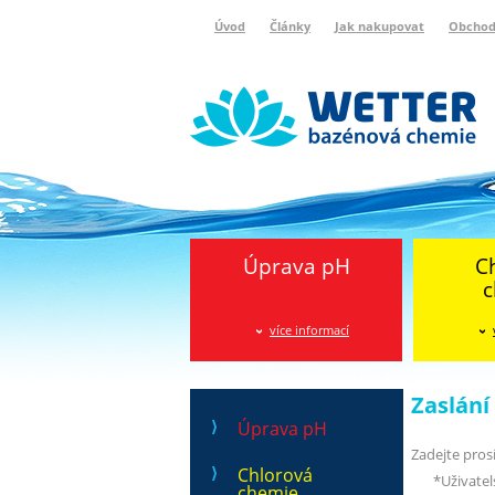
Úvod
Články
Jak nakupovat
Obchod
Wetter bazénová chemie
Reklamační protokol
Úprava pH
C
c
více informací
Zaslán
Úprava pH
Zadejte pros
Chlorová
*
Uživate
chemie