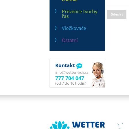
Prevence tvorby
Odeslat
řas
Vločkovače
Ostatní
Kontakt
info@wetter-bch.cz
777 704 047
(od 7 do 16 hodin)
Wetter