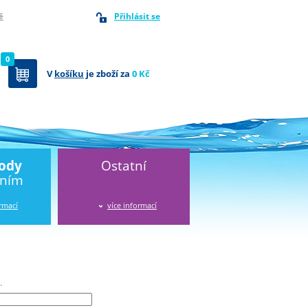
Přihlásit se
ě
0
V
košíku
je zboží za
0 Kč
vody
Ostatní
áním
ormací
více informací
.