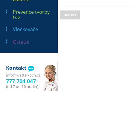
Prevence tvorby
Odeslat
řas
Vločkovače
Ostatní
Kontakt
info@wetter-bch.cz
777 704 047
(od 7 do 16 hodin)