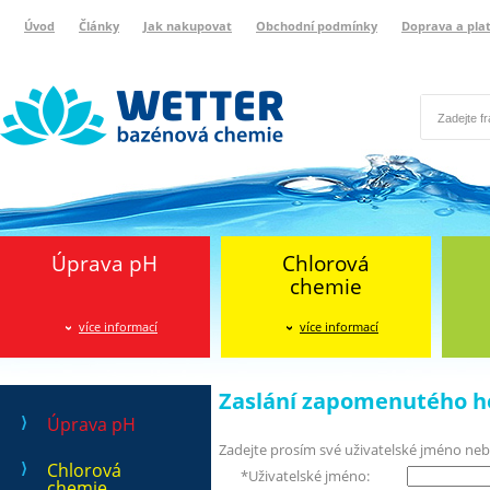
Úvod
Články
Jak nakupovat
Obchodní podmínky
Doprava a pla
Wetter bazénová chemie
Reklamační protokol
Úprava pH
Chlorová
chemie
více informací
více informací
Zaslání zapomenutého h
Úprava pH
Zadejte prosím své uživatelské jméno neb
Chlorová
*
Uživatelské jméno:
chemie