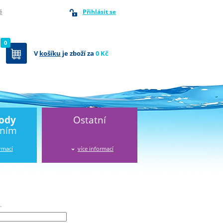
Přihlásit se
ě
0
V
košíku
je zboží za
0 Kč
vody
Ostatní
áním
ormací
více informací
.