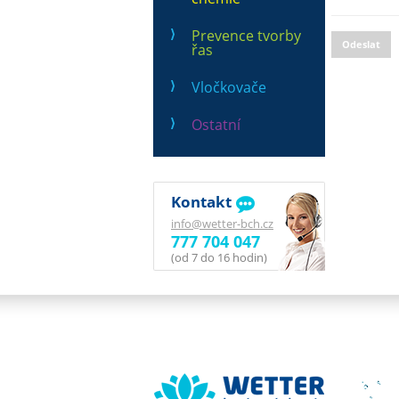
Prevence tvorby
Odeslat
řas
Vločkovače
Ostatní
Kontakt
info@wetter-bch.cz
777 704 047
(od 7 do 16 hodin)
Wetter