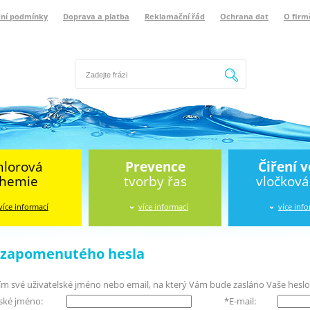
ní podmínky
Doprava a platba
Reklamační řád
Ochrana dat
O firm
Hledat
hlorová
Prevence
Čiření 
hemie
tvorby řas
vločkov
více informací
více informací
více inf
í zapomenutého hesla
ím své uživatelské jméno nebo email, na který Vám bude zasláno Vaše heslo
lské jméno:
*
E-mail: