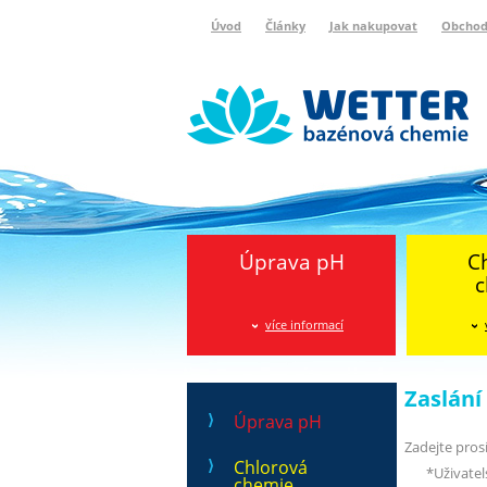
Úvod
Články
Jak nakupovat
Obchod
Wetter bazénová chemie
Reklamační protokol
Úprava pH
C
c
více informací
Zaslán
Úprava pH
Zadejte pros
Chlorová
*
Uživate
chemie